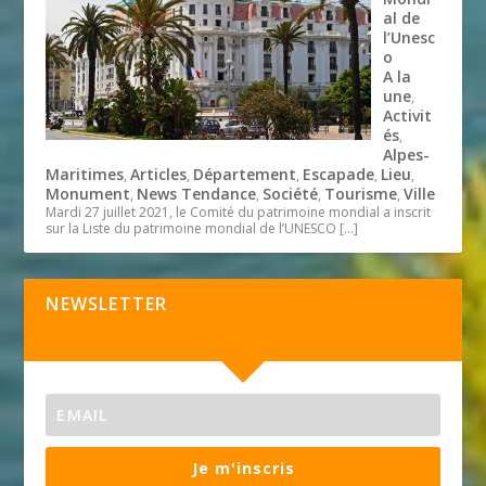
al de
l’Unesc
o
A la
une
,
Activit
és
,
Alpes-
Maritimes
Articles
Département
Escapade
Lieu
,
,
,
,
,
Monument
News Tendance
Société
Tourisme
Ville
,
,
,
,
Mardi 27 juillet 2021, le Comité du patrimoine mondial a inscrit
sur la Liste du patrimoine mondial de l’UNESCO
[…]
NEWSLETTER
Je m'inscris