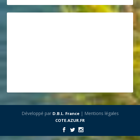
Développé par
| Mentions légales
D.B.L. France
COTE.AZUR.FR