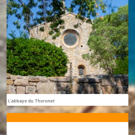
L'abbaye du Thoronet