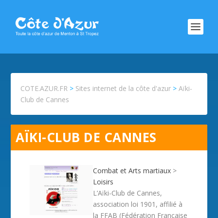
COTE.AZUR.FR
>
Sites internet de la côte d'azur
>
Aïki-
Club de Cannes
AÏKI-CLUB DE CANNES
Combat et Arts martiaux
>
Loisirs
L’Aïki-Club de Cannes,
association loi 1901, affilié à
la FFAB (Fédération Française