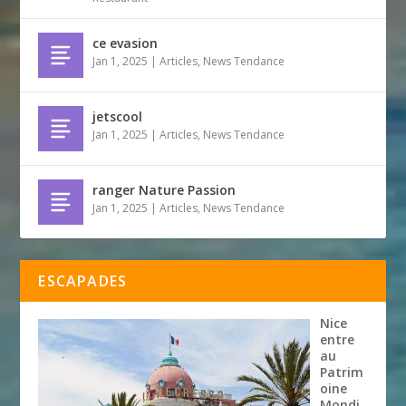
ce evasion
Jan 1, 2025
|
Articles
,
News Tendance
jetscool
Jan 1, 2025
|
Articles
,
News Tendance
ranger Nature Passion
Jan 1, 2025
|
Articles
,
News Tendance
ESCAPADES
Nice
entre
au
Patrim
oine
Mondi