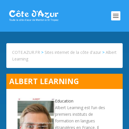
COTE.AZUR.FR
>
Sites internet de la côte d'azur
>
Albert
Learning
ALBERT LEARNING
Education
Albert Learning est l’un des
premiers instituts de
formation en langues
étrangères en France. Il