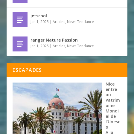
jetscool
Jan 1, 2025
|
Articles
,
News Tendance
ranger Nature Passion
Jan 1, 2025
|
Articles
,
News Tendance
ESCAPADES
Nice
entre
au
Patrim
oine
Mondi
al de
l’Unesc
o
A la