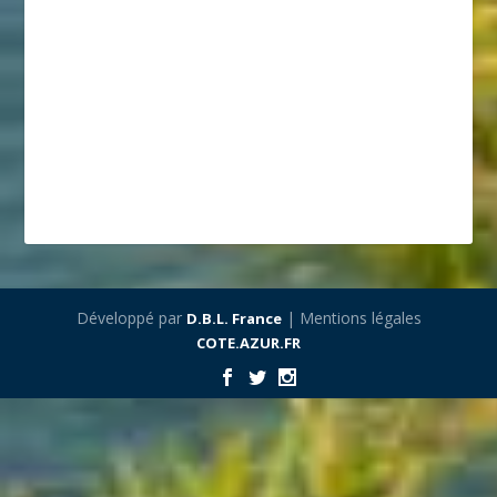
Développé par
| Mentions légales
D.B.L. France
COTE.AZUR.FR