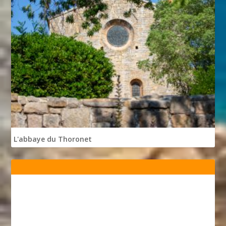
L'abbaye du Thoronet