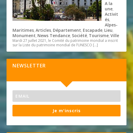
A la
une
,
Activit
és
,
Alpes-
Maritimes
Articles
Département
Escapade
Lieu
,
,
,
,
,
Monument
News Tendance
Société
Tourisme
Ville
,
,
,
,
Mardi 27 juillet 2021, le Comité du patrimoine mondial a inscrit
sur la Liste du patrimoine mondial de l’UNESCO
[…]
NEWSLETTER
Je m'inscris