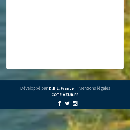
Développé par
| Mentions légales
D.B.L. France
COTE.AZUR.FR