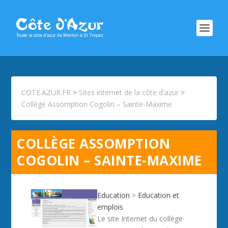
COTE.AZUR.FR
>
Sites internet de la côte d'azur
>
Collège Assomption Cogolin – Sainte-Maxime
COLLÈGE ASSOMPTION
COGOLIN – SAINTE-MAXIME
Education
>
Education et
emplois
Le site Internet du collège