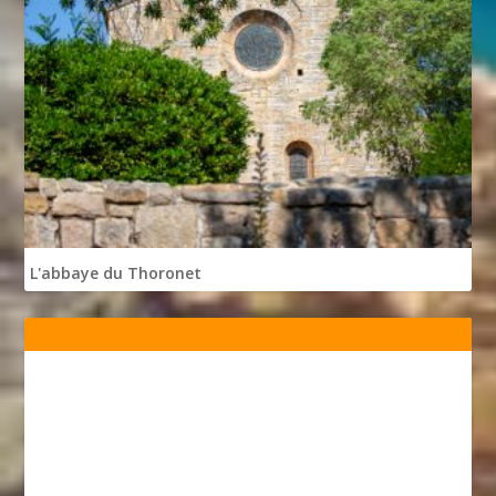
L'abbaye du Thoronet