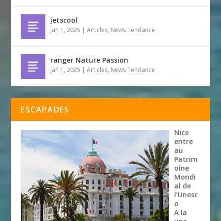
jetscool
Jan 1, 2025
|
Articles
,
News Tendance
ranger Nature Passion
Jan 1, 2025
|
Articles
,
News Tendance
ESCAPADES
Nice
entre
au
Patrim
oine
Mondi
al de
l’Unesc
o
A la