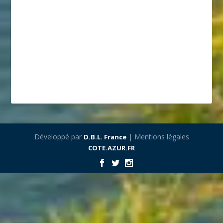
Développé par
| Mentions légales
D.B.L. France
COTE.AZUR.FR