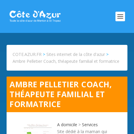
COTE.AZUR.FR
>
Sites internet de la côte d'azur
>
Ambre Pelletier Coach, théapeute familial et formatrice
AMBRE PELLETIER COACH,
THÉAPEUTE FAMILIAL ET
FORMATRICE
A domicile
>
Services
Site dédié à la maman qui