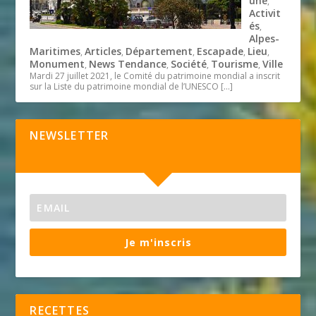
une
,
Activit
és
,
Alpes-
Maritimes
Articles
Département
Escapade
Lieu
,
,
,
,
,
Monument
News Tendance
Société
Tourisme
Ville
,
,
,
,
Mardi 27 juillet 2021, le Comité du patrimoine mondial a inscrit
sur la Liste du patrimoine mondial de l’UNESCO
[…]
NEWSLETTER
Je m'inscris
RECETTES