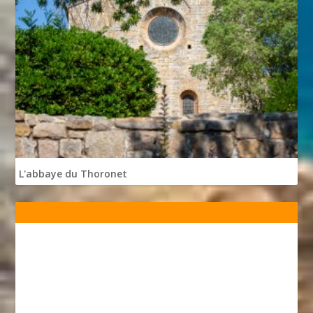
L'abbaye du Thoronet