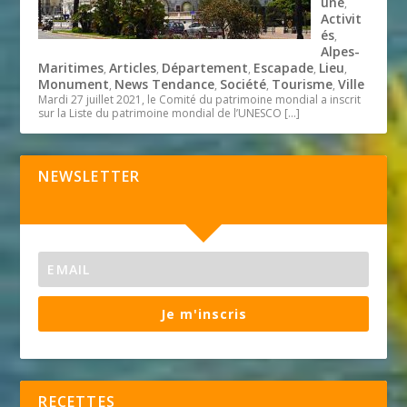
une
,
Activit
és
,
Alpes-
Maritimes
Articles
Département
Escapade
Lieu
,
,
,
,
,
Monument
News Tendance
Société
Tourisme
Ville
,
,
,
,
Mardi 27 juillet 2021, le Comité du patrimoine mondial a inscrit
sur la Liste du patrimoine mondial de l’UNESCO
[…]
NEWSLETTER
Je m'inscris
RECETTES