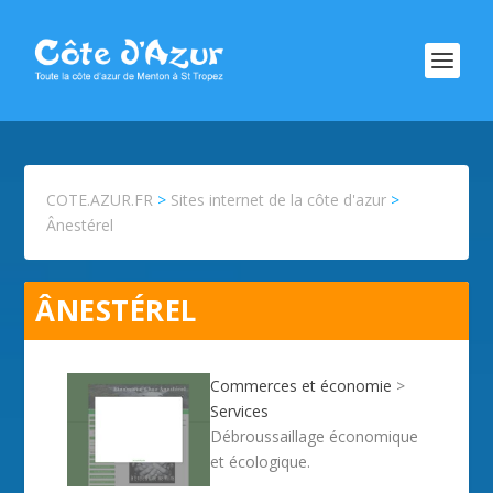
COTE.AZUR.FR
>
Sites internet de la côte d'azur
>
Ânestérel
ÂNESTÉREL
Commerces et économie
>
Services
Débroussaillage économique
et écologique.