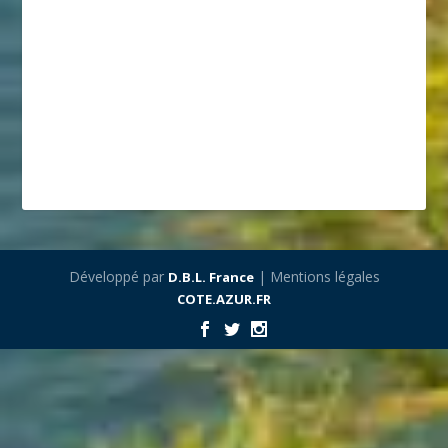
Développé par
| Mentions légales
D.B.L. France
COTE.AZUR.FR