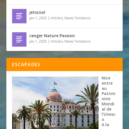
jetscool
Jan 1, 2025
|
Articles
,
News Tendance
ranger Nature Passion
Jan 1, 2025
|
Articles
,
News Tendance
ESCAPADES
Nice
entre
au
Patrim
oine
Mondi
al de
l’Unesc
o
A la