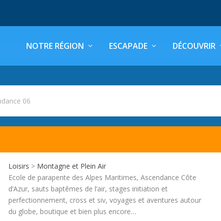
NOTRE RÉGION
ESCAPADE
DÉCOUVRIR
ndance 06
Loisirs
>
Montagne et Plein Air
Ecole de parapente des Alpes Maritimes, Ascendance Côte
d’Azur, sauts baptêmes de l’air, stages initiation et
perfectionnement, cross et siv, voyages et aventures autour
du globe, boutique et bien plus encore…