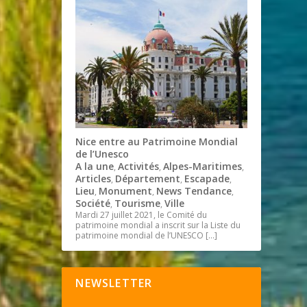
Nice entre au Patrimoine Mondial
de l’Unesco
A la une
Activités
Alpes-Maritimes
,
,
,
Articles
Département
Escapade
,
,
,
Lieu
Monument
News Tendance
,
,
,
Société
Tourisme
Ville
,
,
Mardi 27 juillet 2021, le Comité du
patrimoine mondial a inscrit sur la Liste du
patrimoine mondial de l’UNESCO
[…]
NEWSLETTER