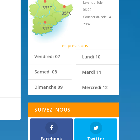
Lever du Soleil
33°C
06:29
35°C
Coucher du soleil à
20:43
31°C
Les prévisions
Vendredi 07
Lundi 10
Samedi 08
Mardi 11
Dimanche 09
Mercredi 12
SUIVEZ-NOUS
Facebook
Twitter