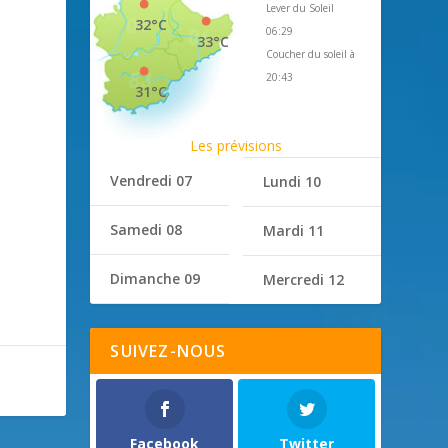
Lever du Soleil
32°C
06:29
33°C
Coucher du soleil à
20:43
31°C
Les prévisions
Vendredi 07
Lundi 10
Samedi 08
Mardi 11
Dimanche 09
Mercredi 12
SUIVEZ-NOUS
Facebook
Twitter