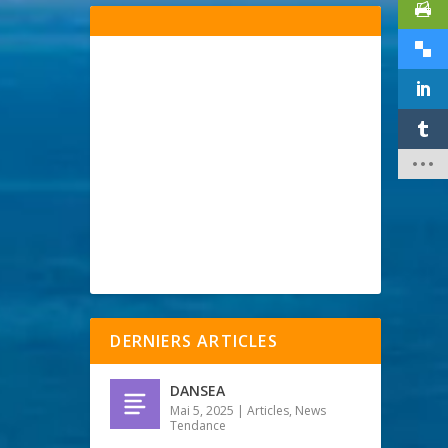
DERNIERS ARTICLES
DANSEA
Mai 5, 2025
|
Articles
,
News
Tendance