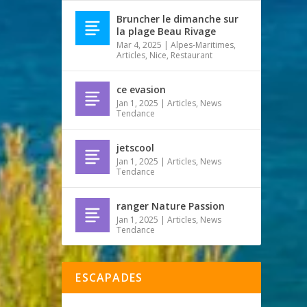
Bruncher le dimanche sur
la plage Beau Rivage
Mar 4, 2025
|
Alpes-Maritimes
,
Articles
,
Nice
,
Restaurant
ce evasion
Jan 1, 2025
|
Articles
,
News
Tendance
jetscool
Jan 1, 2025
|
Articles
,
News
Tendance
ranger Nature Passion
Jan 1, 2025
|
Articles
,
News
Tendance
ESCAPADES