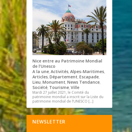
Nice entre au Patrimoine Mondial
de l’Unesco
A la une
Activités
Alpes-Maritimes
,
,
,
Articles
Département
Escapade
,
,
,
Lieu
Monument
News Tendance
,
,
,
Société
Tourisme
Ville
,
,
Mardi 27 juillet 2021, le Comité du
patrimoine mondial a inscrit sur la Liste du
patrimoine mondial de l’UNESCO
[…]
NEWSLETTER