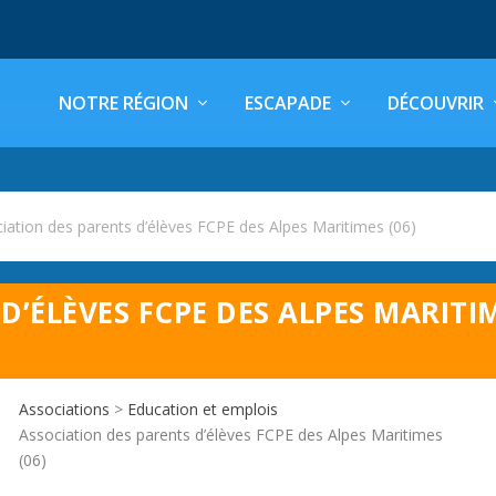
NOTRE RÉGION
ESCAPADE
DÉCOUVRIR
iation des parents d’élèves FCPE des Alpes Maritimes (06)
D’ÉLÈVES FCPE DES ALPES MARITI
Associations
>
Education et emplois
Association des parents d’élèves FCPE des Alpes Maritimes
(06)