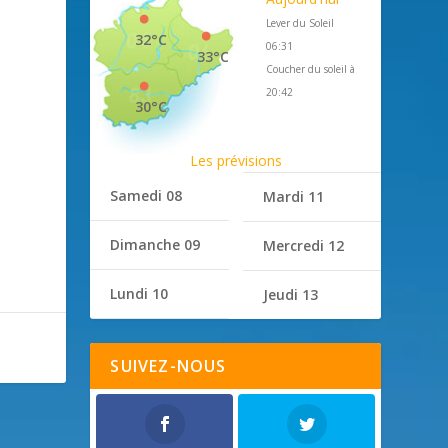
Lever du Soleil
32°C
06:31
33°C
Coucher du soleil à
20:42
30°C
Les prévisions
Samedi 08
Mardi 11
Dimanche 09
Mercredi 12
Lundi 10
Jeudi 13
SUIVEZ-NOUS