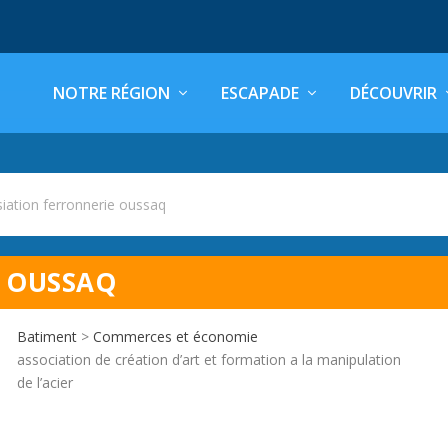
NOTRE RÉGION
ESCAPADE
DÉCOUVRIR
iation ferronnerie oussaq
E OUSSAQ
Batiment
>
Commerces et économie
association de création d’art et formation a la manipulation
de l’acier