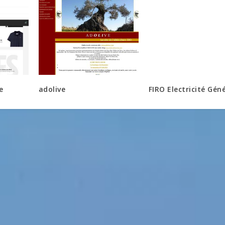
e
adolive
FIRO Electricité Gén