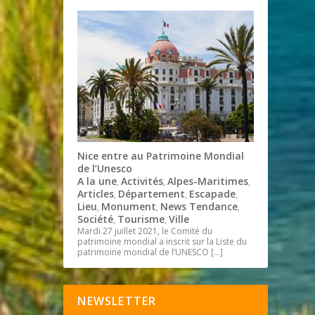
Nice entre au Patrimoine Mondial
de l’Unesco
A la une
Activités
Alpes-Maritimes
,
,
,
Articles
Département
Escapade
,
,
,
Lieu
Monument
News Tendance
,
,
,
Société
Tourisme
Ville
,
,
Mardi 27 juillet 2021, le Comité du
patrimoine mondial a inscrit sur la Liste du
patrimoine mondial de l’UNESCO
[…]
NEWSLETTER