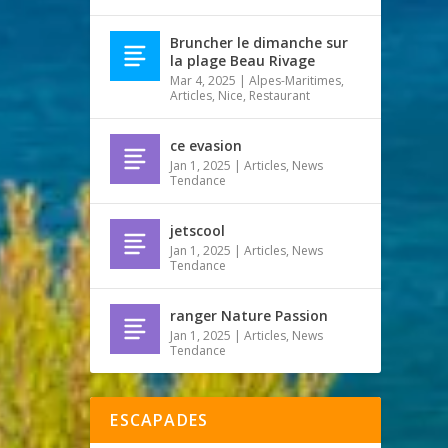
Bruncher le dimanche sur
la plage Beau Rivage
Mar 4, 2025
|
Alpes-Maritimes
,
Articles
,
Nice
,
Restaurant
ce evasion
Jan 1, 2025
|
Articles
,
News
Tendance
jetscool
Jan 1, 2025
|
Articles
,
News
Tendance
ranger Nature Passion
Jan 1, 2025
|
Articles
,
News
Tendance
ESCAPADES