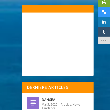
DERNIERS ARTICLES
DANSEA
Mai 5, 2025
|
Articles
,
News
Tendance