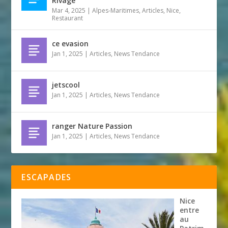
Rivage
Mar 4, 2025
|
Alpes-Maritimes
,
Articles
,
Nice
,
Restaurant
ce evasion
Jan 1, 2025
|
Articles
,
News Tendance
jetscool
Jan 1, 2025
|
Articles
,
News Tendance
ranger Nature Passion
Jan 1, 2025
|
Articles
,
News Tendance
ESCAPADES
Nice
entre
au