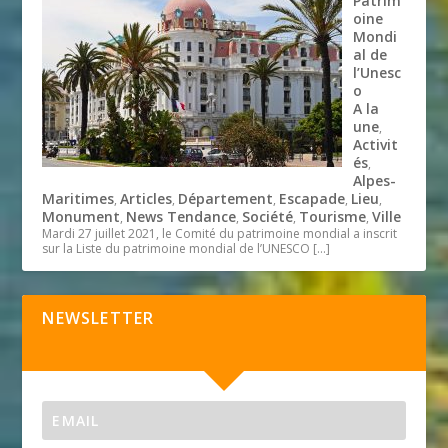
Patrim
oine
Mondi
al de
l’Unesc
o
A la
une
,
Activit
és
,
Alpes-
Maritimes
Articles
Département
Escapade
Lieu
,
,
,
,
,
Monument
News Tendance
Société
Tourisme
Ville
,
,
,
,
Mardi 27 juillet 2021, le Comité du patrimoine mondial a inscrit
sur la Liste du patrimoine mondial de l’UNESCO
[…]
NEWSLETTER