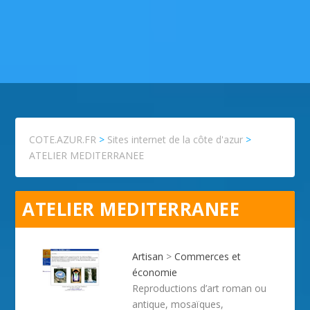
COTE.AZUR.FR
>
Sites internet de la côte d'azur
>
ATELIER MEDITERRANEE
ATELIER MEDITERRANEE
Artisan
>
Commerces et
économie
Reproductions d’art roman ou
antique, mosaïques,