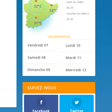
Lever du Soleil
32°C
06:29
33°C
Coucher du soleil à
20:43
31°C
Les prévisions
Vendredi 07
Lundi 10
Samedi 08
Mardi 11
Dimanche 09
Mercredi 12
SUIVEZ-NOUS
Facebook
Twitter