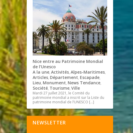
Nice entre au Patrimoine Mondial
de l’Unesco
A la une
Activités
Alpes-Maritimes
,
,
,
Articles
Département
Escapade
,
,
,
Lieu
Monument
News Tendance
,
,
,
Société
Tourisme
Ville
,
,
Mardi 27 juillet 2021, le Comité du
patrimoine mondial a inscrit sur la Liste du
patrimoine mondial de l’UNESCO
[…]
NEWSLETTER