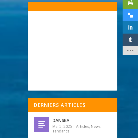
DERNIERS ARTICLES
DANSEA
Mai 5, 2025
|
Articles
,
News
Tendance