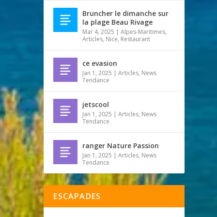
Bruncher le dimanche sur
la plage Beau Rivage
Mar 4, 2025
|
Alpes-Maritimes
,
Articles
,
Nice
,
Restaurant
ce evasion
Jan 1, 2025
|
Articles
,
News
Tendance
jetscool
Jan 1, 2025
|
Articles
,
News
Tendance
ranger Nature Passion
Jan 1, 2025
|
Articles
,
News
Tendance
ESCAPADES