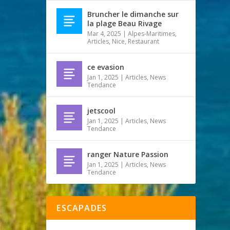
Bruncher le dimanche sur
la plage Beau Rivage
Mar 4, 2025
|
Alpes-Maritimes
,
Articles
,
Nice
,
Restaurant
ce evasion
Jan 1, 2025
|
Articles
,
News
Tendance
jetscool
Jan 1, 2025
|
Articles
,
News
Tendance
ranger Nature Passion
Jan 1, 2025
|
Articles
,
News
Tendance
ESCAPADES