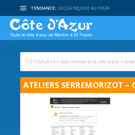
TENDANCE:
SOCCA NIÇOISE AU FOUR
COTE.AZUR.FR
>
Sites internet de la côte d'azur
>
Ateli
ATELIERS SERREMORIZOT – 