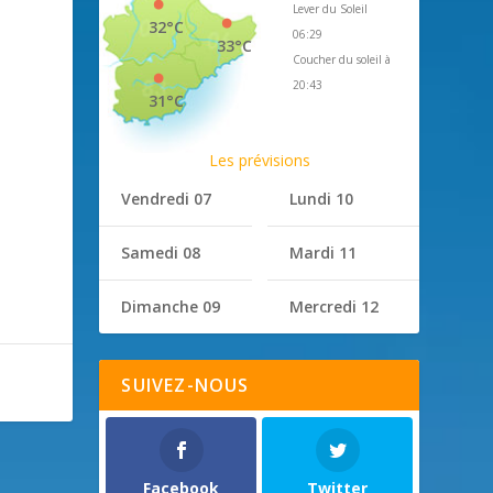
Lever du Soleil
32°C
06:29
33°C
Coucher du soleil à
20:43
31°C
Les prévisions
Vendredi 07
Lundi 10
Samedi 08
Mardi 11
Dimanche 09
Mercredi 12
SUIVEZ-NOUS
Facebook
Twitter