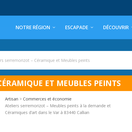
NOTRE RÉGION
ESCAPADE
DÉCOUVRIR
ers serremorizot – Céramique et Meubles peints
CÉRAMIQUE ET MEUBLES PEINTS
Artisan
>
Commerces et économie
Ateliers serremorizot – Meubles peints à la demande et
Céramiques d’art dans le Var à 83440 Callian