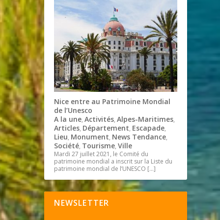
Nice entre au Patrimoine Mondial
de l’Unesco
A la une
Activités
Alpes-Maritimes
,
,
,
Articles
Département
Escapade
,
,
,
Lieu
Monument
News Tendance
,
,
,
Société
Tourisme
Ville
,
,
Mardi 27 juillet 2021, le Comité du
patrimoine mondial a inscrit sur la Liste du
patrimoine mondial de l’UNESCO
[…]
NEWSLETTER