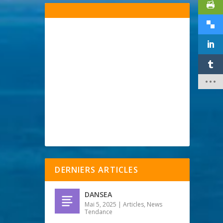
DERNIERS ARTICLES
DANSEA
Mai 5, 2025
|
Articles
,
News
Tendance