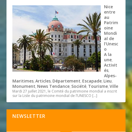
Nice
entre
au
Patrim
oine
Mondi
al de
l’Unesc
o
A la
une
,
Activit
és
,
Alpes-
Maritimes
Articles
Département
Escapade
Lieu
,
,
,
,
,
Monument
News Tendance
Société
Tourisme
Ville
,
,
,
,
Mardi 27 juillet 2021, le Comité du patrimoine mondial a inscrit
sur la Liste du patrimoine mondial de l’UNESCO
[…]
NEWSLETTER