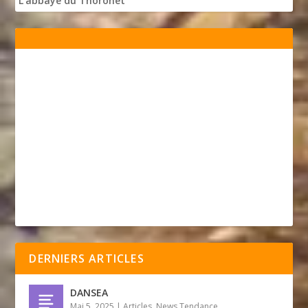
L'abbaye du Thoronet
DERNIERS ARTICLES
DANSEA
Mai 5, 2025
|
Articles
,
News Tendance