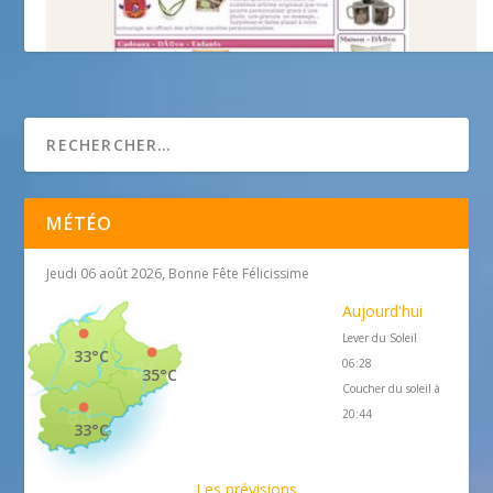
Sun Factory
MÉTÉO
Jeudi 06 août 2026, Bonne Fête Félicissime
Aujourd'hui
Lever du Soleil
33°C
06:28
35°C
Coucher du soleil à
20:44
33°C
Les prévisions