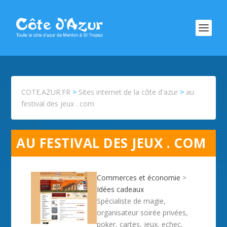
COTE.AZUR.FR
>
Sites internet de la côte d'azur
>
au
festival des jeux . com
AU FESTIVAL DES JEUX . COM
Commerces et économie
>
Idées cadeaux
Spécialiste de magie,
organisateur soirée privées,
poker, cartes, jeux, echec,