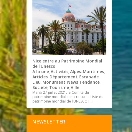
Nice entre au Patrimoine Mondial
de l’Unesco
A la une
Activités
Alpes-Maritimes
,
,
,
Articles
Département
Escapade
,
,
,
Lieu
Monument
News Tendance
,
,
,
Société
Tourisme
Ville
,
,
Mardi 27 juillet 2021, le Comité du
patrimoine mondial a inscrit sur la Liste du
patrimoine mondial de l’UNESCO
[…]
NEWSLETTER