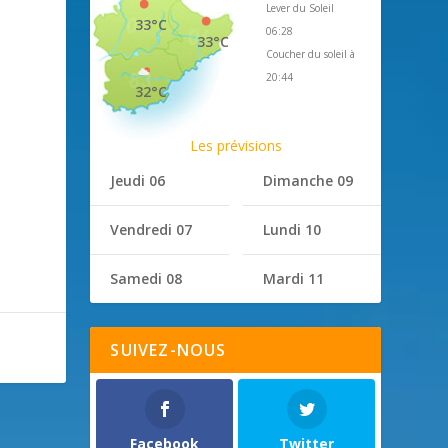
Lever du Soleil
33°C
06:28
33°C
Coucher du soleil à
20:44
32°C
Les prévisions
Jeudi 06
Dimanche 09
Vendredi 07
Lundi 10
Samedi 08
Mardi 11
SUIVEZ-NOUS
Facebook
Twitter