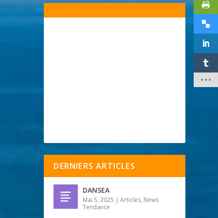
DERNIERS ARTICLES
DANSEA
Mai 5, 2025
|
Articles
,
News
Tendance