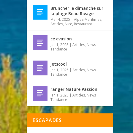
Bruncher le dimanche sur
la plage Beau Rivage
Mar 4, 2025
|
Alpes-Maritimes
,
Articles
,
Nice
,
Restaurant
ce evasion
Jan 1, 2025
|
Articles
,
News
Tendance
jetscool
Jan 1, 2025
|
Articles
,
News
Tendance
ranger Nature Passion
Jan 1, 2025
|
Articles
,
News
Tendance
ESCAPADES