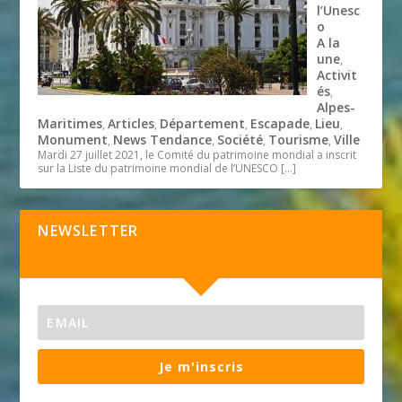
l’Unesc
o
A la
une
,
Activit
és
,
Alpes-
Maritimes
Articles
Département
Escapade
Lieu
,
,
,
,
,
Monument
News Tendance
Société
Tourisme
Ville
,
,
,
,
Mardi 27 juillet 2021, le Comité du patrimoine mondial a inscrit
sur la Liste du patrimoine mondial de l’UNESCO
[…]
NEWSLETTER
Je m'inscris