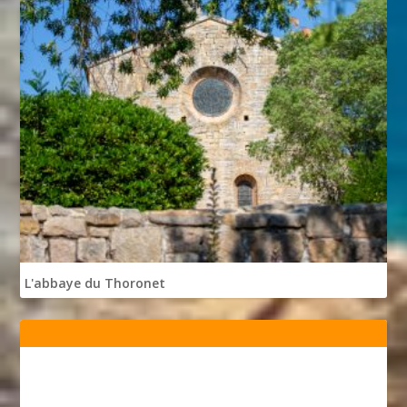
L'abbaye du Thoronet