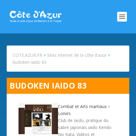
COTE.AZUR.FR
>
Sites internet de la côte d'azur
>
budoken iaido 83
BUDOKEN IAIDO 83
Combat et Arts martiaux
>
Loisirs
Club de Iaïdo, pratique du
sabre Japonais iaido Kendo
No Kata. Vidéos et