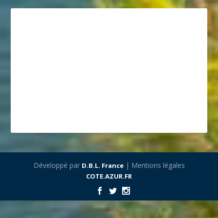
Développé par
| Mentions légales
D.B.L. France
COTE.AZUR.FR