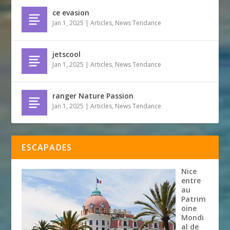
ce evasion
Jan 1, 2025
|
Articles
,
News Tendance
jetscool
Jan 1, 2025
|
Articles
,
News Tendance
ranger Nature Passion
Jan 1, 2025
|
Articles
,
News Tendance
ESCAPADES
Nice
entre
au
Patrim
oine
Mondi
al de