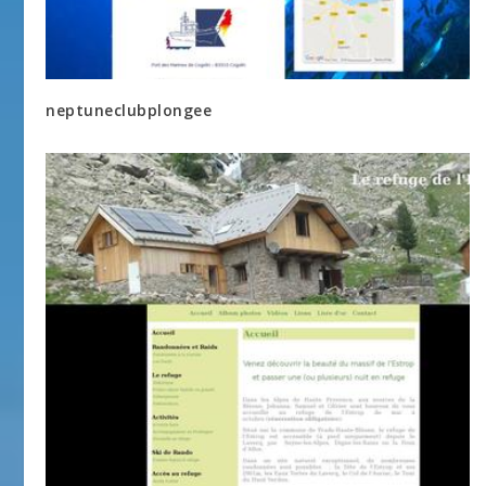
neptuneclubplongee