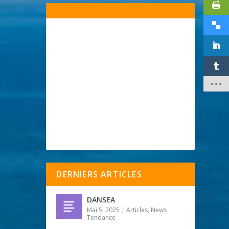
DERNIERS ARTICLES
DANSEA
Mai 5, 2025
|
Articles
,
News
Tendance