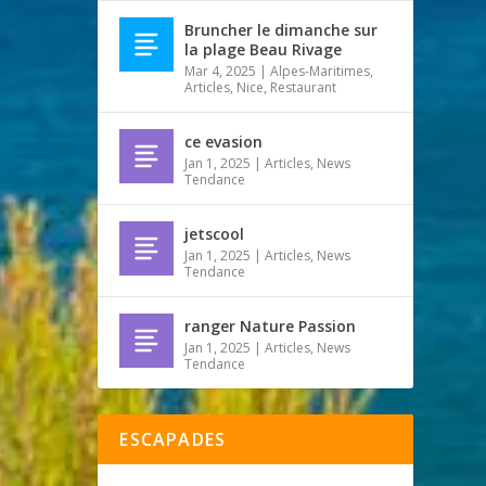
Bruncher le dimanche sur
la plage Beau Rivage
Mar 4, 2025
|
Alpes-Maritimes
,
Articles
,
Nice
,
Restaurant
ce evasion
Jan 1, 2025
|
Articles
,
News
Tendance
jetscool
Jan 1, 2025
|
Articles
,
News
Tendance
ranger Nature Passion
Jan 1, 2025
|
Articles
,
News
Tendance
ESCAPADES