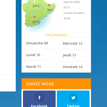
Lever du Soleil
34°C
06:32
36°C
Coucher du soleil à
20:40
30°C
Les prévisions
Dimanche 09
Mercredi 12
Lundi 10
Jeudi 13
Mardi 11
Vendredi 14
SUIVEZ-NOUS
Facebook
Twitter