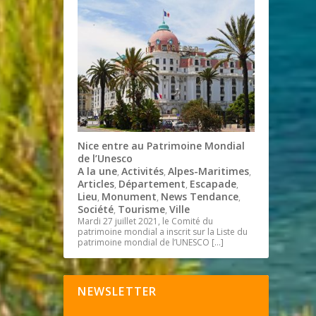
Nice entre au Patrimoine Mondial
de l’Unesco
A la une
Activités
Alpes-Maritimes
,
,
,
Articles
Département
Escapade
,
,
,
Lieu
Monument
News Tendance
,
,
,
Société
Tourisme
Ville
,
,
Mardi 27 juillet 2021, le Comité du
patrimoine mondial a inscrit sur la Liste du
patrimoine mondial de l’UNESCO
[…]
NEWSLETTER