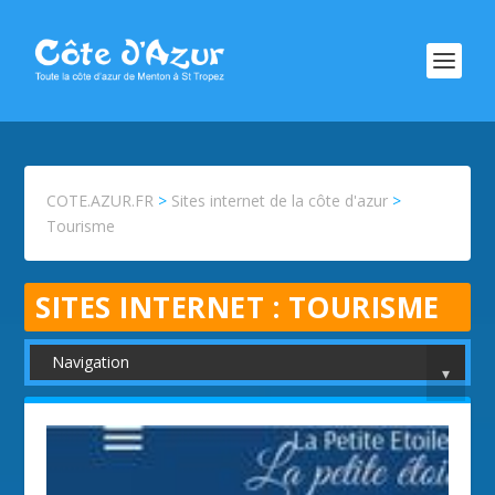
COTE.AZUR.FR
>
Sites internet de la côte d'azur
>
Tourisme
SITES INTERNET :
TOURISME
Navigation
▾