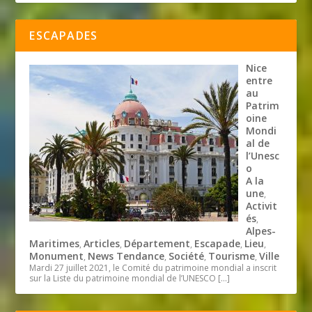
ESCAPADES
Nice
entre
au
Patrim
oine
Mondi
al de
l’Unesc
o
A la
une
,
Activit
és
,
Alpes-
Maritimes
Articles
Département
Escapade
Lieu
,
,
,
,
,
Monument
News Tendance
Société
Tourisme
Ville
,
,
,
,
Mardi 27 juillet 2021, le Comité du patrimoine mondial a inscrit
sur la Liste du patrimoine mondial de l’UNESCO
[…]