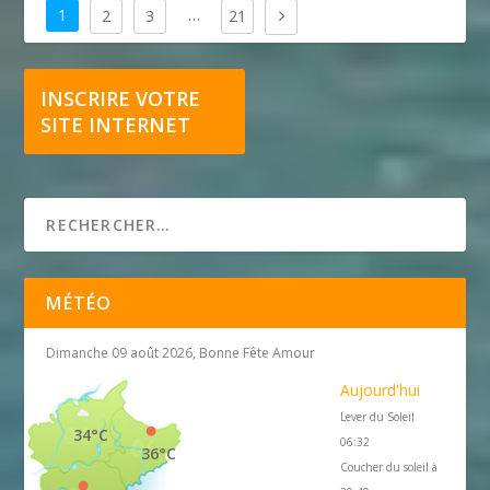
1
…
2
3
21
INSCRIRE VOTRE
SITE INTERNET
MÉTÉO
Dimanche 09 août 2026, Bonne Fête Amour
Aujourd'hui
Lever du Soleil
34°C
06:32
36°C
Coucher du soleil à