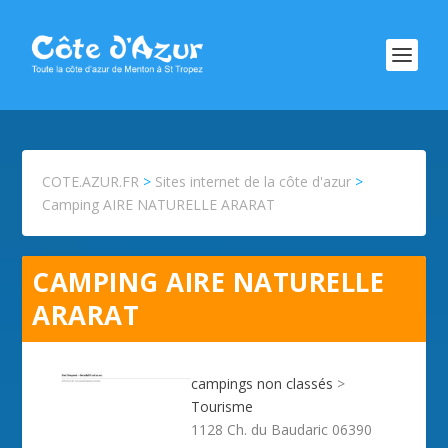
COTE.AZUR.FR
>
Sites internet de la côte d'azur
>
Camping AIRE NATURELLE ARARAT
CAMPING AIRE NATURELLE
ARARAT
campings non classés
>
Tourisme
1128 Ch. du Baudaric 06390