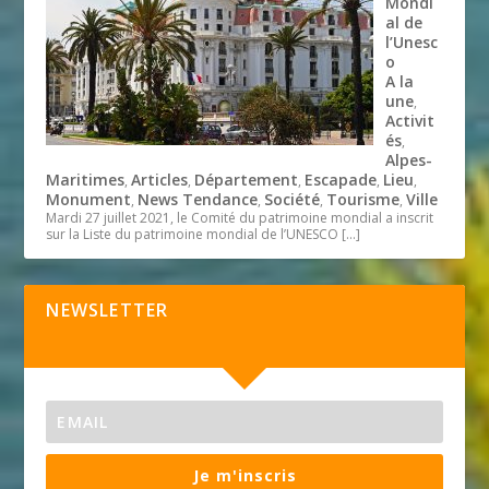
Mondi
al de
l’Unesc
o
A la
une
,
Activit
és
,
Alpes-
Maritimes
Articles
Département
Escapade
Lieu
,
,
,
,
,
Monument
News Tendance
Société
Tourisme
Ville
,
,
,
,
Mardi 27 juillet 2021, le Comité du patrimoine mondial a inscrit
sur la Liste du patrimoine mondial de l’UNESCO
[…]
NEWSLETTER
Je m'inscris