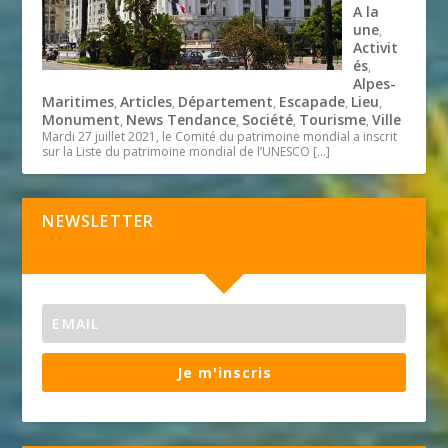
A la
une
,
Activit
és
,
Alpes-
Maritimes
Articles
Département
Escapade
Lieu
,
,
,
,
,
Monument
News Tendance
Société
Tourisme
Ville
,
,
,
,
Mardi 27 juillet 2021, le Comité du patrimoine mondial a inscrit
sur la Liste du patrimoine mondial de l’UNESCO
[…]
NEWSLETTER
Je m'inscris