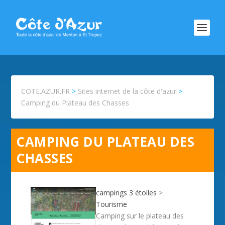
COTE.AZUR.FR
>
Sites internet de la côte d'azur
>
Camping du Plateau des Chasses
CAMPING DU PLATEAU DES
CHASSES
campings 3 étoiles
>
Tourisme
Camping sur le plateau des