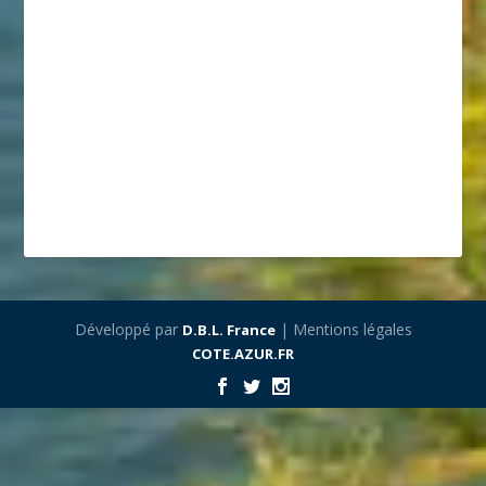
Développé par
| Mentions légales
D.B.L. France
COTE.AZUR.FR