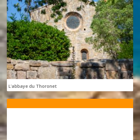
L'abbaye du Thoronet