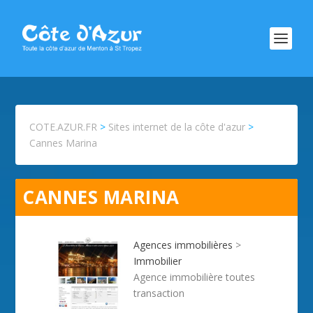
COTE.AZUR.FR
>
Sites internet de la côte d'azur
>
Cannes Marina
CANNES MARINA
Agences immobilières
>
Immobilier
Agence immobilière toutes
transaction