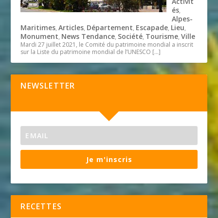
Activit
és
,
Alpes-
Maritimes
Articles
Département
Escapade
Lieu
,
,
,
,
,
Monument
News Tendance
Société
Tourisme
Ville
,
,
,
,
Mardi 27 juillet 2021, le Comité du patrimoine mondial a inscrit
sur la Liste du patrimoine mondial de l’UNESCO
[…]
NEWSLETTER
Je m'inscris
RECETTES