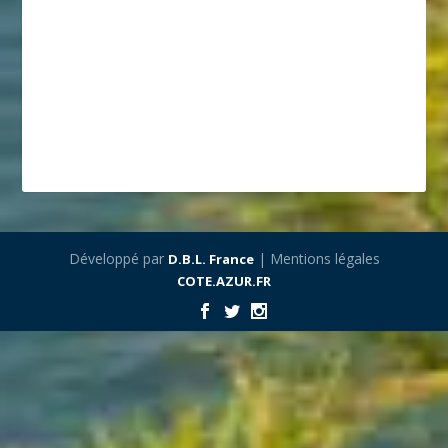
Développé par
| Mentions légales
D.B.L. France
COTE.AZUR.FR