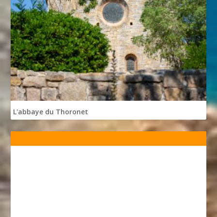
L'abbaye du Thoronet