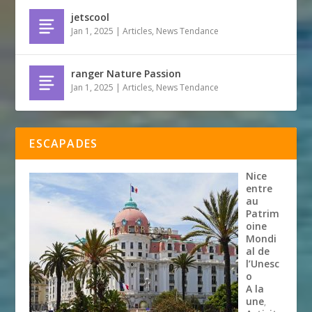
jetscool
Jan 1, 2025
|
Articles
,
News Tendance
ranger Nature Passion
Jan 1, 2025
|
Articles
,
News Tendance
ESCAPADES
Nice
entre
au
Patrim
oine
Mondi
al de
l’Unesc
o
A la
une
,