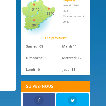
Lever du Soleil
31°C
06:31
33°C
Coucher du soleil à
20:42
30°C
Les prévisions
Samedi 08
Mardi 11
Dimanche 09
Mercredi 12
Lundi 10
Jeudi 13
SUIVEZ-NOUS