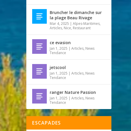
Bruncher le dimanche sur
la plage Beau Rivage
Mar 4, 2025
|
Alpes-Maritimes
,
Articles
,
Nice
,
Restaurant
ce evasion
Jan 1, 2025
|
Articles
,
News
Tendance
jetscool
Jan 1, 2025
|
Articles
,
News
Tendance
ranger Nature Passion
Jan 1, 2025
|
Articles
,
News
Tendance
ESCAPADES