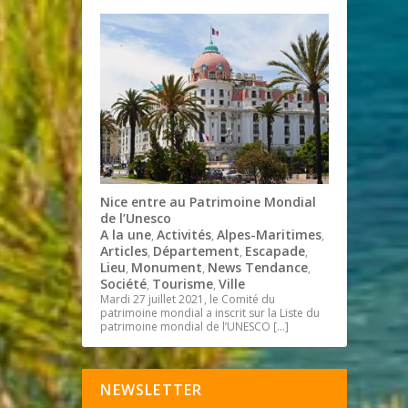
Nice entre au Patrimoine Mondial
de l’Unesco
A la une
Activités
Alpes-Maritimes
,
,
,
Articles
Département
Escapade
,
,
,
Lieu
Monument
News Tendance
,
,
,
Société
Tourisme
Ville
,
,
Mardi 27 juillet 2021, le Comité du
patrimoine mondial a inscrit sur la Liste du
patrimoine mondial de l’UNESCO
[…]
NEWSLETTER