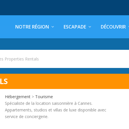
NOTRE RÉGION
ESCAPADE
DÉCOUVRIR
s Properties Rentals
LS
Hébergement
>
Tourisme
Spécialiste de la location saisonnière à Cannes.
Appartements, studios et villas de luxe disponible avec
service de conciergerie.