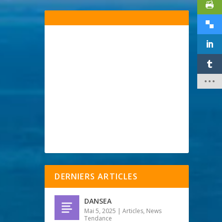
DERNIERS ARTICLES
DANSEA
Mai 5, 2025
|
Articles
,
News
Tendance