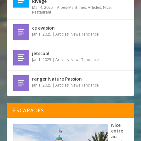
Rivage
Mar 4, 2025
|
Alpes-Maritimes
,
Articles
,
Nice
,
Restaurant
ce evasion
Jan 1, 2025
|
Articles
,
News Tendance
jetscool
Jan 1, 2025
|
Articles
,
News Tendance
ranger Nature Passion
Jan 1, 2025
|
Articles
,
News Tendance
ESCAPADES
Nice
entre
au