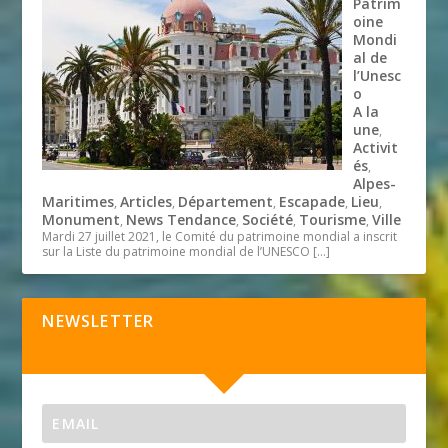
Patrim
oine
Mondi
al de
l’Unesc
o
A la
une
,
Activit
és
,
Alpes-
Maritimes
Articles
Département
Escapade
Lieu
,
,
,
,
,
Monument
News Tendance
Société
Tourisme
Ville
,
,
,
,
Mardi 27 juillet 2021, le Comité du patrimoine mondial a inscrit
sur la Liste du patrimoine mondial de l’UNESCO
[…]
NEWSLETTER