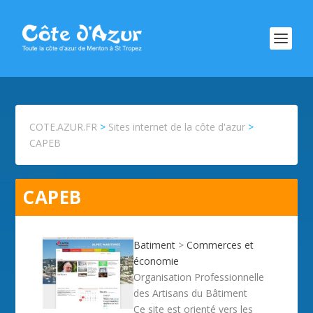
COTE.AZUR.FR
>
Sites internet de la côte d'azur
>
CAPEB
CAPEB
Batiment
>
Commerces et
économie
Organisation Professionnelle
des Artisans du Bâtiment
Ce site est orienté vers les