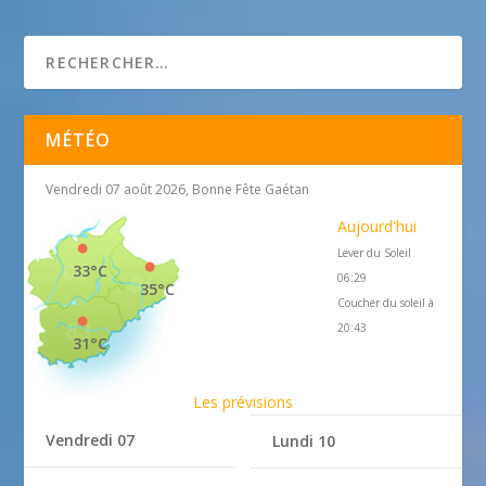
cc jardins paysagiste
MÉTÉO
Vendredi 07 août 2026, Bonne Fête Gaétan
Aujourd'hui
Lever du Soleil
33°C
06:29
35°C
Coucher du soleil à
20:43
31°C
Les prévisions
Vendredi 07
Lundi 10