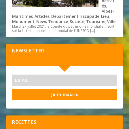
Activit
és
,
Alpes-
Maritimes
Articles
Département
Escapade
Lieu
,
,
,
,
,
Monument
News Tendance
Société
Tourisme
Ville
,
,
,
,
Mardi 27 juillet 2021, le Comité du patrimoine mondial a inscrit
sur la Liste du patrimoine mondial de l’UNESCO
[…]
NEWSLETTER
Je m'inscris
RECETTES