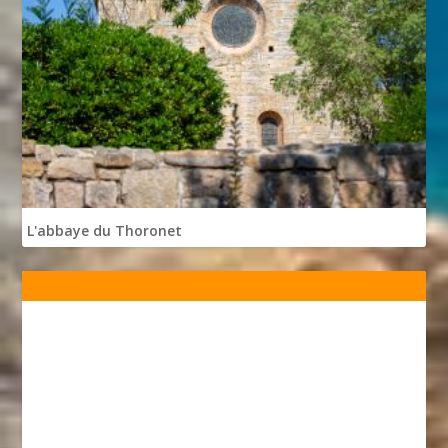
L'abbaye du Thoronet