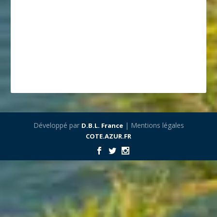
Développé par
| Mentions légales
D.B.L. France
COTE.AZUR.FR