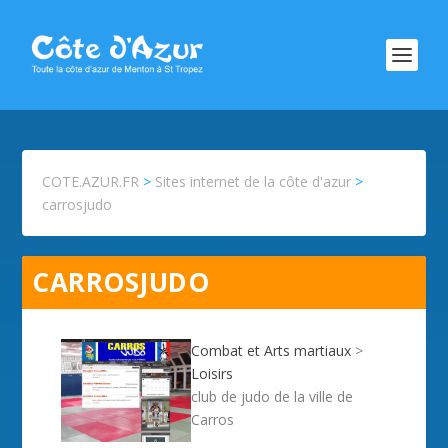
COTE.AZUR.FR
>
Sites internet de la côte d'azur
>
carrosjudo
CARROSJUDO
Combat et Arts martiaux
>
Loisirs
club de judo de la ville de
Carros