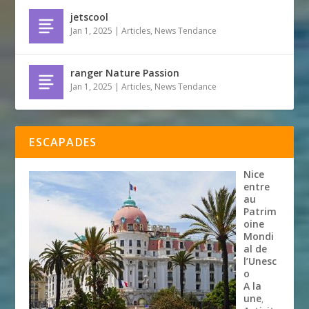
jetscool
Jan 1, 2025
|
Articles
,
News Tendance
ranger Nature Passion
Jan 1, 2025
|
Articles
,
News Tendance
ESCAPADES
Nice
entre
au
Patrim
oine
Mondi
al de
l’Unesc
o
A la
une
,