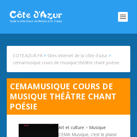
COTE.AZUR.FR
>
Sites internet de la côte d'azur
>
cemamusique cours de musique théâtre chant poésie
CEMAMUSIQUE COURS DE
MUSIQUE THÉÂTRE CHANT
POÉSIE
Art et culture
>
Musique
CEMA Musique, c’est le plaisir