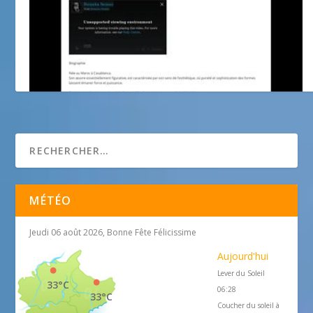
Les Sculptures de Renata Senso
MÉTÉO
Jeudi 06 août 2026, Bonne Fête Félicissime
Aujourd'hui
Lever du Soleil
33°C
06:28
33°C
Coucher du soleil à