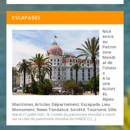
ESCAPADES
Nice
entre
au
Patrim
oine
Mondi
al de
l’Unesc
o
A la
une
,
Activit
és
,
Alpes-
Maritimes
Articles
Département
Escapade
Lieu
,
,
,
,
,
Monument
News Tendance
Société
Tourisme
Ville
,
,
,
,
Mardi 27 juillet 2021, le Comité du patrimoine mondial a inscrit
sur la Liste du patrimoine mondial de l’UNESCO
[…]