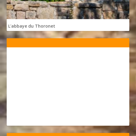
L'abbaye du Thoronet