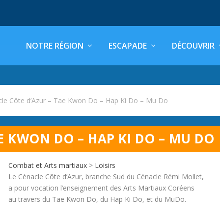
NOTRE RÉGION
ESCAPADE
DÉCOUVRIR
le Côte d’Azur – Tae Kwon Do – Hap Ki Do – Mu Do
E KWON DO – HAP KI DO – MU DO
Combat et Arts martiaux
>
Loisirs
Le Cénacle Côte d’Azur, branche Sud du Cénacle Rémi Mollet,
a pour vocation l’enseignement des Arts Martiaux Coréens
au travers du Tae Kwon Do, du Hap Ki Do, et du MuDo.