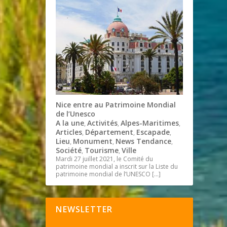
Nice entre au Patrimoine Mondial
de l’Unesco
A la une
Activités
Alpes-Maritimes
,
,
,
Articles
Département
Escapade
,
,
,
Lieu
Monument
News Tendance
,
,
,
Société
Tourisme
Ville
,
,
Mardi 27 juillet 2021, le Comité du
patrimoine mondial a inscrit sur la Liste du
patrimoine mondial de l’UNESCO
[…]
NEWSLETTER