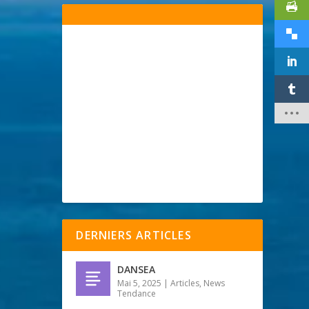
DERNIERS ARTICLES
DANSEA
Mai 5, 2025
|
Articles
,
News
Tendance