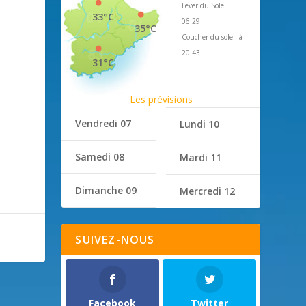
Lever du Soleil
33°C
06:29
35°C
Coucher du soleil à
20:43
31°C
Les prévisions
Vendredi 07
Lundi 10
Samedi 08
Mardi 11
Dimanche 09
Mercredi 12
SUIVEZ-NOUS
Facebook
Twitter