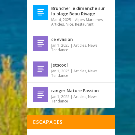
Bruncher le dimanche sur
la plage Beau Rivage
Mar 4, 2025
|
Alpes-Maritimes
,
Articles
,
Nice
,
Restaurant
ce evasion
Jan 1, 2025
|
Articles
,
News
Tendance
jetscool
Jan 1, 2025
|
Articles
,
News
Tendance
ranger Nature Passion
Jan 1, 2025
|
Articles
,
News
Tendance
ESCAPADES