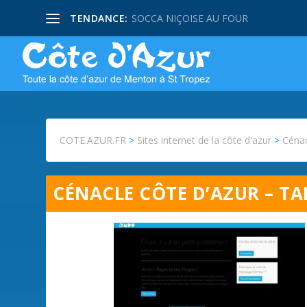
TENDANCE:
SOCCA NIÇOISE AU FOUR
COTE.AZUR.FR
>
Sites internet de la côte d'azur
>
Cénac
CÉNACLE CÔTE D’AZUR – TA