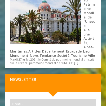
au
Patrim
oine
Mondi
al de
l’Unesc
o
A la
une
,
Activit
és
,
Alpes-
Maritimes
Articles
Département
Escapade
Lieu
,
,
,
,
,
Monument
News Tendance
Société
Tourisme
Ville
,
,
,
,
Mardi 27 juillet 2021, le Comité du patrimoine mondial a inscrit
sur la Liste du patrimoine mondial de l’UNESCO
[…]
NEWSLETTER