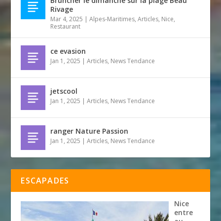
Bruncher le dimanche sur la plage Beau
Rivage
Mar 4, 2025
|
Alpes-Maritimes
,
Articles
,
Nice
,
Restaurant
ce evasion
Jan 1, 2025
|
Articles
,
News Tendance
jetscool
Jan 1, 2025
|
Articles
,
News Tendance
ranger Nature Passion
Jan 1, 2025
|
Articles
,
News Tendance
ESCAPADES
Nice
entre