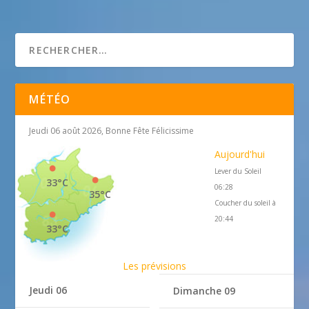
maisondesarts.com
MÉTÉO
Jeudi 06 août 2026, Bonne Fête Félicissime
Aujourd'hui
Lever du Soleil
33°C
06:28
35°C
Coucher du soleil à
20:44
33°C
Les prévisions
Jeudi 06
Dimanche 09