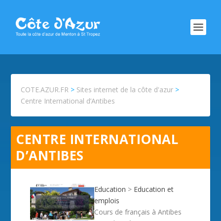
COTE.AZUR.FR
>
Sites internet de la côte d'azur
>
Centre International d’Antibes
CENTRE INTERNATIONAL
D’ANTIBES
Education
>
Education et
emplois
Cours de français à Antibes