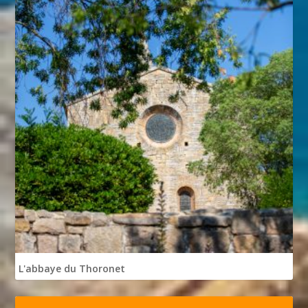
L'abbaye du Thoronet