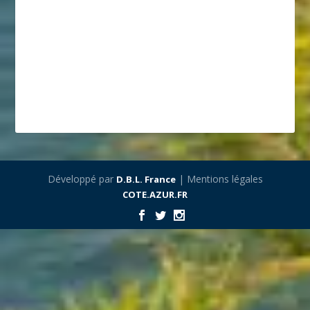
Développé par
| Mentions légales
D.B.L. France
COTE.AZUR.FR