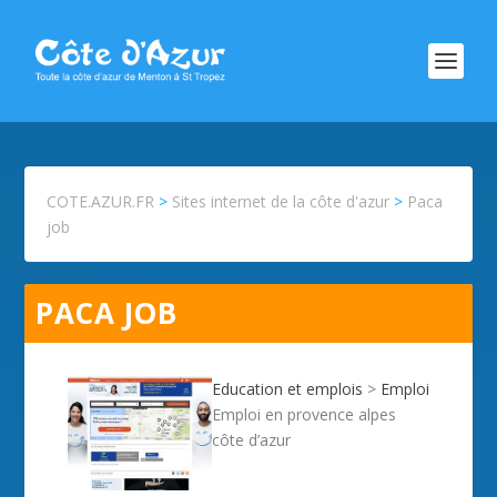
COTE.AZUR.FR
>
Sites internet de la côte d'azur
>
Paca
job
PACA JOB
Education et emplois
>
Emploi
Emploi en provence alpes
côte d’azur