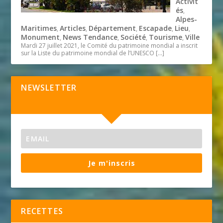
Activit
és
,
Alpes-
Maritimes
Articles
Département
Escapade
Lieu
,
,
,
,
,
Monument
News Tendance
Société
Tourisme
Ville
,
,
,
,
Mardi 27 juillet 2021, le Comité du patrimoine mondial a inscrit
sur la Liste du patrimoine mondial de l’UNESCO
[…]
NEWSLETTER
Je m'inscris
RECETTES