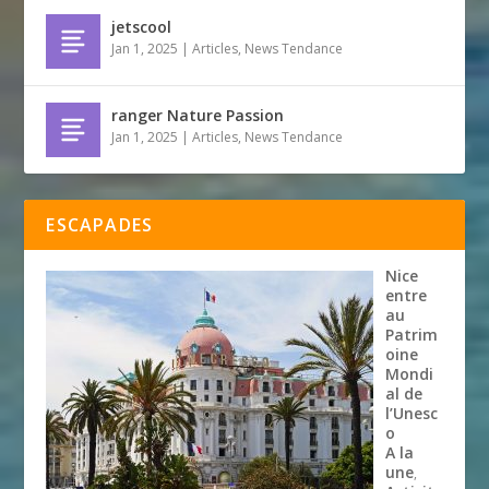
jetscool
Jan 1, 2025
|
Articles
,
News Tendance
ranger Nature Passion
Jan 1, 2025
|
Articles
,
News Tendance
ESCAPADES
Nice
entre
au
Patrim
oine
Mondi
al de
l’Unesc
o
A la
une
,