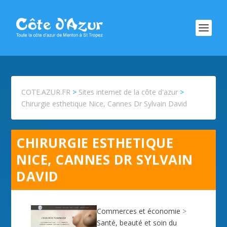
COTE.AZUR.FR
>
Sites internet de la côte d'azur
>
Chirurgie esthetique Nice, Cannes Dr Sylvain David
CHIRURGIE ESTHETIQUE
NICE, CANNES DR SYLVAIN
DAVID
Commerces et économie
>
Santé, beauté et soin du