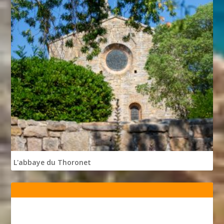
L'abbaye du Thoronet