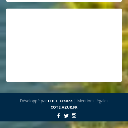
Développé par
| Mentions légales
D.B.L. France
COTE.AZUR.FR