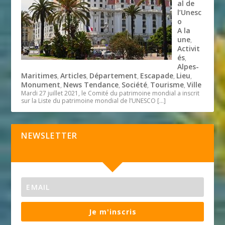
al de
l’Unesc
o
A la
une
,
Activit
és
,
Alpes-
Maritimes
Articles
Département
Escapade
Lieu
,
,
,
,
,
Monument
News Tendance
Société
Tourisme
Ville
,
,
,
,
Mardi 27 juillet 2021, le Comité du patrimoine mondial a inscrit
sur la Liste du patrimoine mondial de l’UNESCO
[…]
NEWSLETTER
Je m'inscris