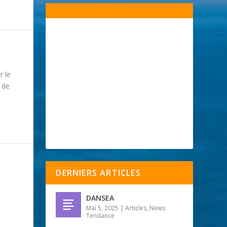
r le
 de
DERNIERS ARTICLES
DANSEA
Mai 5, 2025
|
Articles
,
News
Tendance