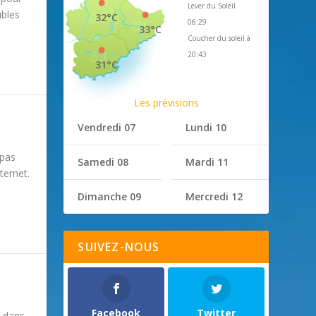
Lever du Soleil
ubles
32°C
06:29
33°C
Coucher du soleil à
20:43
31°C
Les prévisions
Vendredi 07
Lundi 10
 pas
Samedi 08
Mardi 11
ternet.
Dimanche 09
Mercredi 12
SUIVEZ-NOUS
Facebook
Twitter
e dans