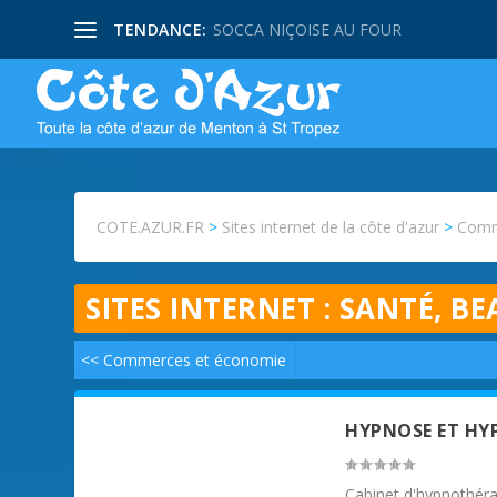
TENDANCE:
SOCCA NIÇOISE AU FOUR
COTE.AZUR.FR
>
Sites internet de la côte d'azur
>
Comm
SITES INTERNET :
SANTÉ, BE
<< Commerces et économie
HYPNOSE ET HY
Cabinet d'hypnothérap