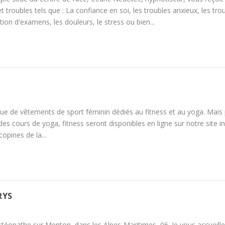
 troubles tels que : La confiance en soi, les troubles anxieux, les tro
ion d'examens, les douleurs, le stress ou bien...
e de vêtements de sport féminin dédiés au fitness et au yoga. Mais
des cours de yoga, fitness seront disponibles en ligne sur notre site in
opines de la...
RYS
stéopathe sur Menton, dans les Alpes-Maritimes, 06. Je vous accueill