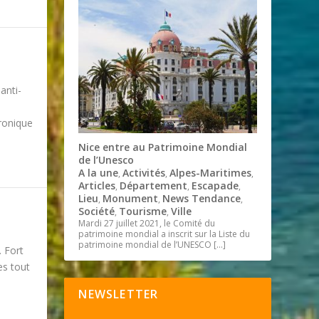
anti-
uronique
Nice entre au Patrimoine Mondial
de l’Unesco
A la une
Activités
Alpes-Maritimes
,
,
,
Articles
Département
Escapade
,
,
,
Lieu
Monument
News Tendance
,
,
,
Société
Tourisme
Ville
,
,
Mardi 27 juillet 2021, le Comité du
patrimoine mondial a inscrit sur la Liste du
patrimoine mondial de l’UNESCO
[…]
. Fort
es tout
NEWSLETTER