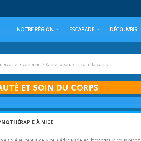
NOTRE RÉGION
ESCAPADE
DÉCOUVRIR
erces et économie
>
Santé, beauté et soin du corps
AUTÉ ET SOIN DU CORPS
PNOTHÉRAPIE À NICE
ie situé au centre de Nice, Cédric Nedellec, hypnotiseur, vous reçoit