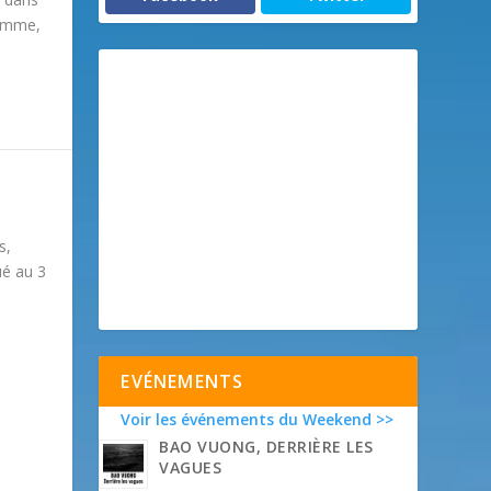
homme,
s,
ué au 3
EVÉNEMENTS
Voir les événements du Weekend >>
BAO VUONG, DERRIÈRE LES
VAGUES