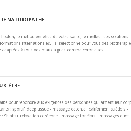
IRE NATUROPATHE
Toulon, je met au bénéfice de votre santé, le meilleur des solutions
 formations internationales, j'ai sélectionné pour vous des biothérapi
eux adaptées à tous vos maux aiguës comme chroniques.
UX-ÊTRE
ité pour répondre aux exigences des personnes qui aiment leur corp
ts : sportif, deep-tissue - massage détente : californien, suédois -
: Shiatsu, relaxation coréenne - massage tonifiant - massages duos :.