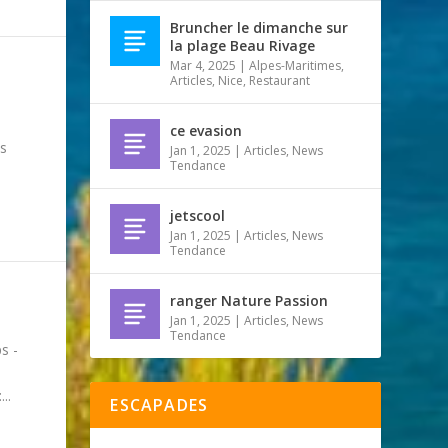
Bruncher le dimanche sur
la plage Beau Rivage
Mar 4, 2025
|
Alpes-Maritimes
,
Articles
,
Nice
,
Restaurant
ce evasion
es
Jan 1, 2025
|
Articles
,
News
Tendance
jetscool
Jan 1, 2025
|
Articles
,
News
Tendance
ranger Nature Passion
Jan 1, 2025
|
Articles
,
News
Tendance
s -
..
ESCAPADES