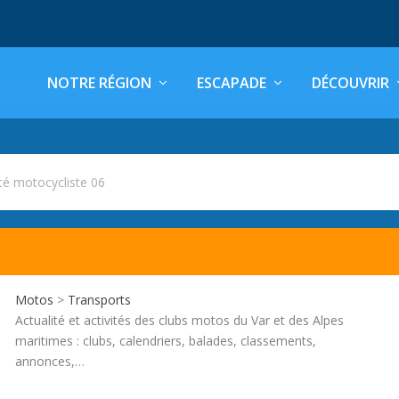
NOTRE RÉGION
ESCAPADE
DÉCOUVRIR
é motocycliste 06
Motos
>
Transports
Actualité et activités des clubs motos du Var et des Alpes
maritimes : clubs, calendriers, balades, classements,
annonces,…