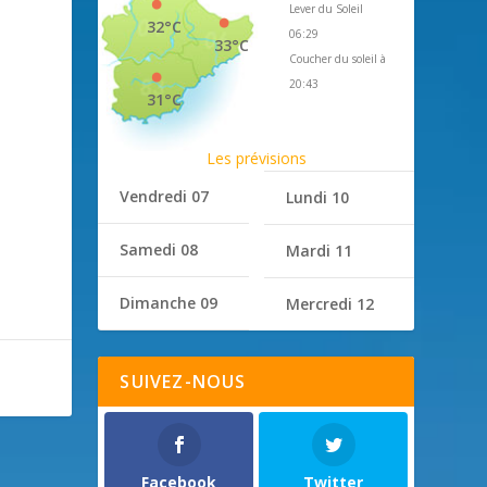
Lever du Soleil
32°C
06:29
33°C
Coucher du soleil à
20:43
31°C
Les prévisions
Vendredi 07
Lundi 10
Samedi 08
Mardi 11
Dimanche 09
Mercredi 12
SUIVEZ-NOUS
Facebook
Twitter