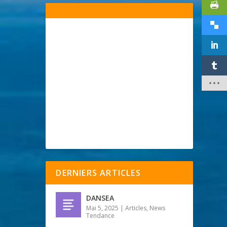
DERNIERS ARTICLES
DANSEA
Mai 5, 2025
|
Articles
,
News
Tendance