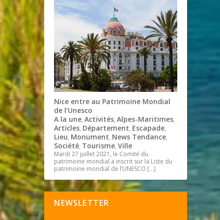
Nice entre au Patrimoine Mondial
de l’Unesco
A la une
Activités
Alpes-Maritimes
,
,
,
Articles
Département
Escapade
,
,
,
Lieu
Monument
News Tendance
,
,
,
Société
Tourisme
Ville
,
,
Mardi 27 juillet 2021, le Comité du
patrimoine mondial a inscrit sur la Liste du
patrimoine mondial de l’UNESCO
[…]
NEWSLETTER