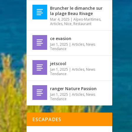
Bruncher le dimanche sur
la plage Beau Rivage
Mar 4, 2025
|
Alpes-Maritimes
,
Articles
,
Nice
,
Restaurant
ce evasion
Jan 1, 2025
|
Articles
,
News
Tendance
jetscool
Jan 1, 2025
|
Articles
,
News
Tendance
ranger Nature Passion
Jan 1, 2025
|
Articles
,
News
Tendance
ESCAPADES