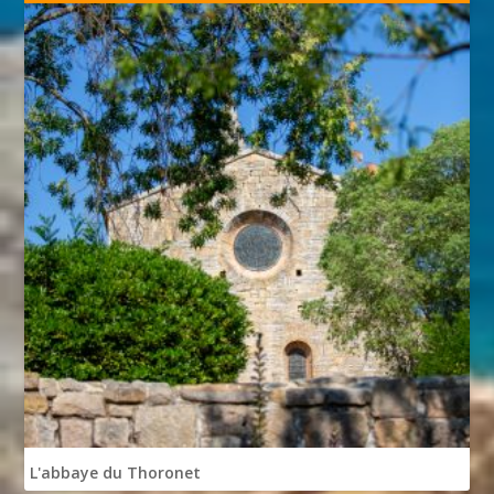
L'abbaye du Thoronet