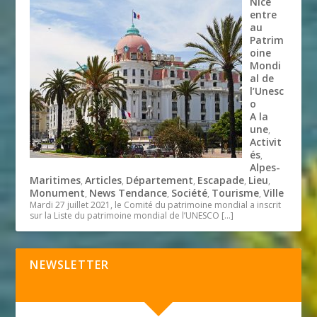
Nice
entre
au
Patrim
oine
Mondi
al de
l’Unesc
o
A la
une
,
Activit
és
,
Alpes-
Maritimes
Articles
Département
Escapade
Lieu
,
,
,
,
,
Monument
News Tendance
Société
Tourisme
Ville
,
,
,
,
Mardi 27 juillet 2021, le Comité du patrimoine mondial a inscrit
sur la Liste du patrimoine mondial de l’UNESCO
[…]
NEWSLETTER