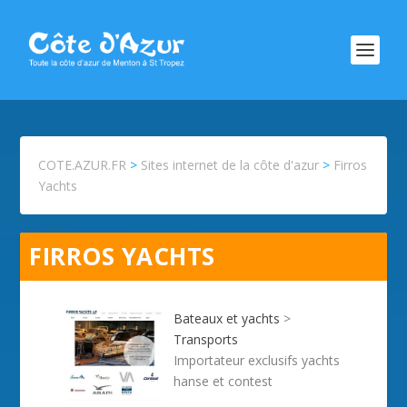
COTE.AZUR.FR
>
Sites internet de la côte d'azur
>
Firros
Yachts
FIRROS YACHTS
Bateaux et yachts
>
Transports
Importateur exclusifs yachts
hanse et contest