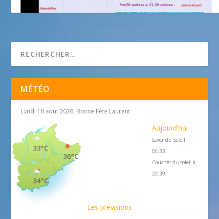
Voiliers d’occasion Côte d’Azur
MÉTÉO
Lundi 10 août 2026, Bonne Fête Laurent
Aujourd'hui
Lever du Soleil
33°C
06:33
36°C
Coucher du soleil à
20:39
34°C
Les prévisions