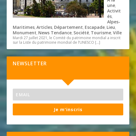
une
,
Activit
és
,
Alpes-
Maritimes
Articles
Département
Escapade
Lieu
,
,
,
,
,
Monument
News Tendance
Société
Tourisme
Ville
,
,
,
,
Mardi 27 juillet 2021, le Comité du patrimoine mondial a inscrit
sur la Liste du patrimoine mondial de l’UNESCO
[…]
NEWSLETTER
Je m'inscris