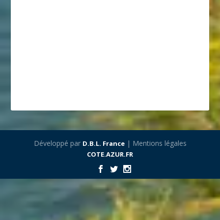
Développé par
| Mentions légales
D.B.L. France
COTE.AZUR.FR