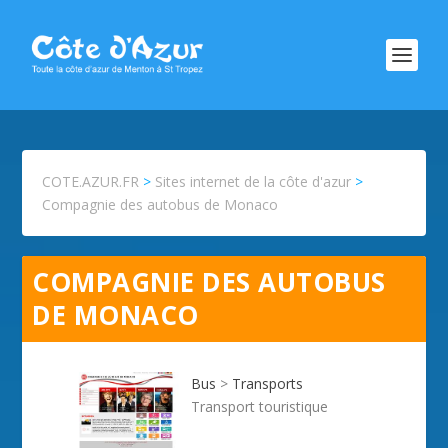
COTE.AZUR.FR
>
Sites internet de la côte d'azur
>
Compagnie des autobus de Monaco
COMPAGNIE DES AUTOBUS
DE MONACO
Bus
>
Transports
Transport touristique