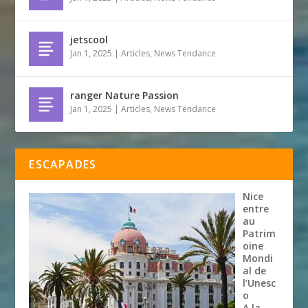
jetscool
Jan 1, 2025
|
Articles
,
News Tendance
ranger Nature Passion
Jan 1, 2025
|
Articles
,
News Tendance
ESCAPADES
Nice
entre
au
Patrim
oine
Mondi
al de
l’Unesc
o
A la