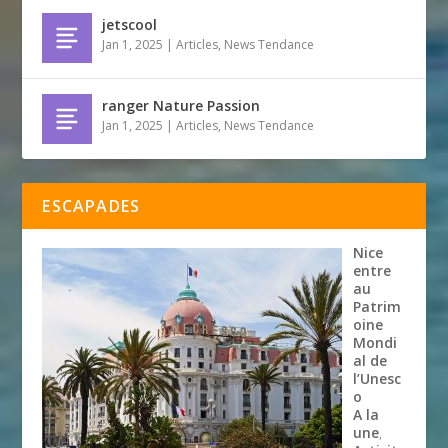
jetscool
Jan 1, 2025
|
Articles
,
News Tendance
ranger Nature Passion
Jan 1, 2025
|
Articles
,
News Tendance
ESCAPADES
Nice
entre
au
Patrim
oine
Mondi
al de
l’Unesc
o
A la
une
,