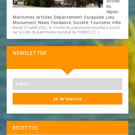
Activit
és
,
Alpes-
Maritimes
Articles
Département
Escapade
Lieu
,
,
,
,
,
Monument
News Tendance
Société
Tourisme
Ville
,
,
,
,
Mardi 27 juillet 2021, le Comité du patrimoine mondial a inscrit
sur la Liste du patrimoine mondial de l’UNESCO
[…]
NEWSLETTER
Je m'inscris
RECETTES