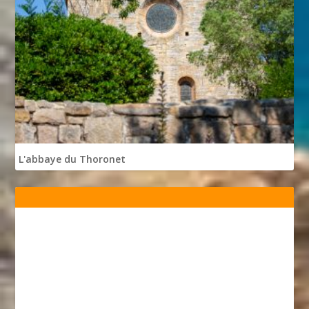
L'abbaye du Thoronet