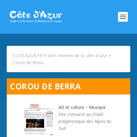
COTE.AZUR.FR
>
Sites internet de la côte d'azur
>
Corou de Berra
COROU DE BERRA
Art et culture
>
Musique
Site consacré au chant
polyphonique des Alpes du
Sud