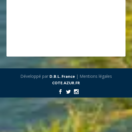
Développé par
| Mentions légales
D.B.L. France
COTE.AZUR.FR