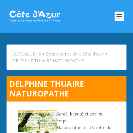
COTE.AZUR.FR
>
Sites internet de la côte d'azur
>
DELPHINE THUAIRE NATUROPATHE
DELPHINE THUAIRE
NATUROPATHE
Santé, beauté et soin du
corps
Naturopathe à La Valette du