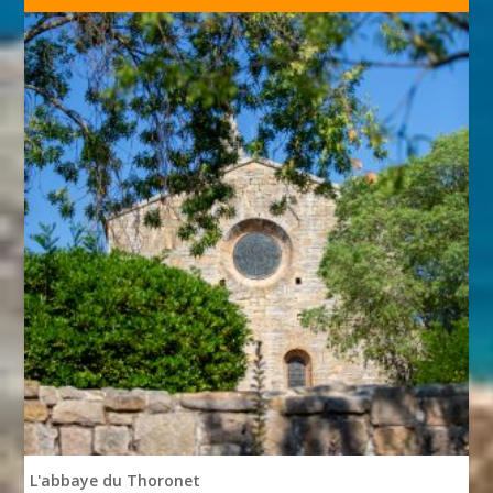
L'abbaye du Thoronet