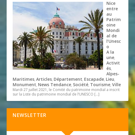
Nice
entre
au
Patrim
oine
Mondi
al de
l’Unesc
o
A la
une
,
Activit
és
,
Alpes-
Maritimes
Articles
Département
Escapade
Lieu
,
,
,
,
,
Monument
News Tendance
Société
Tourisme
Ville
,
,
,
,
Mardi 27 juillet 2021, le Comité du patrimoine mondial a inscrit
sur la Liste du patrimoine mondial de l’UNESCO
[…]
NEWSLETTER