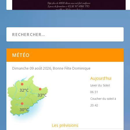
formanails
MÉTÉO
Dimanche 09 août 2026, Bonne Fête Dominique
Aujourd'hui
Lever du Soleil
32°C
06:31
33°C
Coucher du soleil à
20:42
30°C
Les prévisions