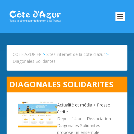
COTE.AZUR.FR
>
Sites internet de la côte d'azur
>
Diagonales Solidarites
DIAGONALES SOLIDARITES
Actualité et média
>
Presse
écrite
Depuis 14 ans, l’Association
Diagonales Solidarites
propose un ensemble