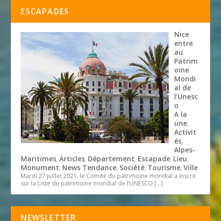
ESCAPADES
Nice
entre
au
Patrim
oine
Mondi
al de
l’Unesc
o
A la
une
,
Activit
és
,
Alpes-
Maritimes
Articles
Département
Escapade
Lieu
,
,
,
,
,
Monument
News Tendance
Société
Tourisme
Ville
,
,
,
,
Mardi 27 juillet 2021, le Comité du patrimoine mondial a inscrit
sur la Liste du patrimoine mondial de l’UNESCO
[…]
NEWSLETTER