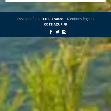
Développé par
| Mentions légales
D.B.L. France
COTE.AZUR.FR