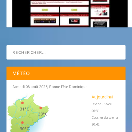
Radio Fréquence Evasion
MÉTÉO
Samedi 08 août 2026, Bonne Fête Dominique
Aujourd'hui
Lever du Soleil
31°C
06:31
33°C
Coucher du soleil à
20:42
30°C