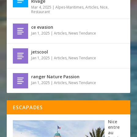
Rivage
Mar 4, 2025
|
Alpes-Maritimes
,
Articles
,
Nice
,
Restaurant
ce evasion
Jan 1, 2025
|
Articles
,
News Tendance
jetscool
Jan 1, 2025
|
Articles
,
News Tendance
ranger Nature Passion
Jan 1, 2025
|
Articles
,
News Tendance
ESCAPADES
Nice
entre
au