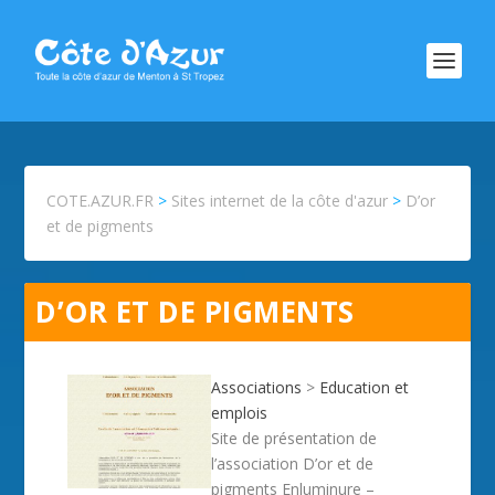
COTE.AZUR.FR
>
Sites internet de la côte d'azur
>
D’or
et de pigments
D’OR ET DE PIGMENTS
Associations
>
Education et
emplois
Site de présentation de
l’association D’or et de
pigments Enluminure –