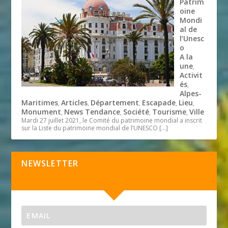
Patrim
oine
Mondi
al de
l’Unesc
o
A la
une
,
Activit
és
,
Alpes-
Maritimes
Articles
Département
Escapade
Lieu
,
,
,
,
,
Monument
News Tendance
Société
Tourisme
Ville
,
,
,
,
Mardi 27 juillet 2021, le Comité du patrimoine mondial a inscrit
sur la Liste du patrimoine mondial de l’UNESCO
[…]
NEWSLETTER