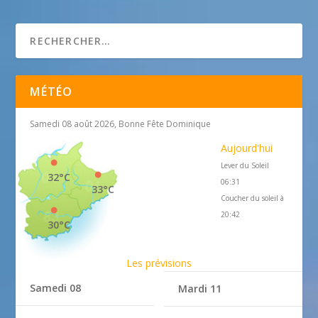
AEA Monaco : Association Protection
environnement
MÉTÉO
Samedi 08 août 2026, Bonne Fête Dominique
Aujourd'hui
Lever du Soleil
32°C
06:31
33°C
Coucher du soleil à
20:42
30°C
Les prévisions
Samedi 08
Mardi 11