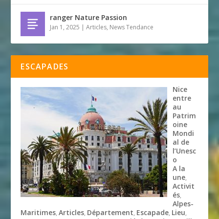
ranger Nature Passion
Jan 1, 2025
|
Articles
,
News Tendance
ESCAPADES
Nice
entre
au
Patrim
oine
Mondi
al de
l’Unesc
o
A la
une
,
Activit
és
,
Alpes-
Maritimes
Articles
Département
Escapade
Lieu
,
,
,
,
,