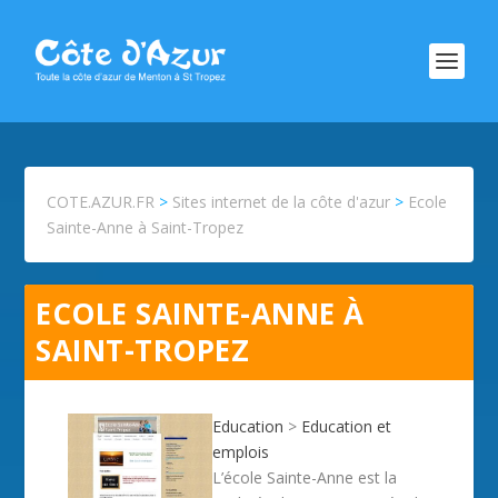
COTE.AZUR.FR
>
Sites internet de la côte d'azur
>
Ecole
Sainte-Anne à Saint-Tropez
ECOLE SAINTE-ANNE À
SAINT-TROPEZ
Education
>
Education et
emplois
L’école Sainte-Anne est la