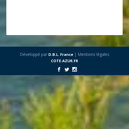
Développé par
| Mentions légales
D.B.L. France
COTE.AZUR.FR