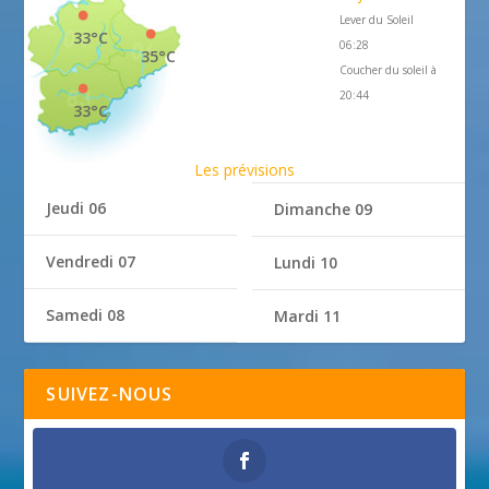
Lever du Soleil
33°C
06:28
35°C
Coucher du soleil à
20:44
33°C
Les prévisions
Jeudi 06
Dimanche 09
Vendredi 07
Lundi 10
Samedi 08
Mardi 11
SUIVEZ-NOUS