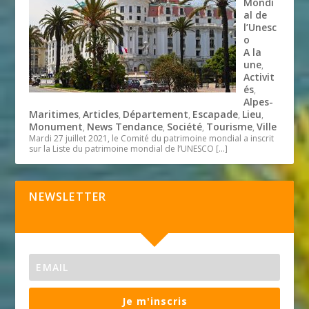
Mondi
al de
l’Unesc
o
A la
une
,
Activit
és
,
Alpes-
Maritimes
Articles
Département
Escapade
Lieu
,
,
,
,
,
Monument
News Tendance
Société
Tourisme
Ville
,
,
,
,
Mardi 27 juillet 2021, le Comité du patrimoine mondial a inscrit
sur la Liste du patrimoine mondial de l’UNESCO
[…]
NEWSLETTER
Je m'inscris