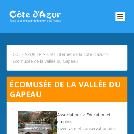
COTE.AZUR.FR
>
Sites internet de la côte d'azur
>
Écomusée de la vallée du Gapeau
ÉCOMUSÉE DE LA VALLÉE DU
GAPEAU
Associations
>
Education et
emplois
Inventaire et conservation des