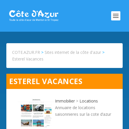
COTE.AZUR.FR
>
Sites internet de la côte d'azur
>
Esterel Vacances
ESTEREL VACANCES
Immobilier
>
Locations
Annuaire de locations
saisonnieres sur la cote d’azur