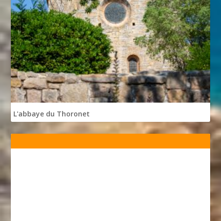
L'abbaye du Thoronet