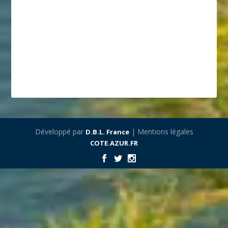
Développé par
| Mentions légales
D.B.L. France
COTE.AZUR.FR