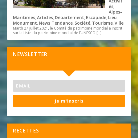
Activit
és
,
Alpes-
Maritimes
Articles
Département
Escapade
Lieu
,
,
,
,
,
Monument
News Tendance
Société
Tourisme
Ville
,
,
,
,
Mardi 27 juillet 2021, le Comité du patrimoine mondial a inscrit
sur la Liste du patrimoine mondial de l’UNESCO
[…]
NEWSLETTER
Je m'inscris
RECETTES