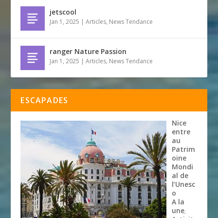
jetscool
Jan 1, 2025
|
Articles
,
News Tendance
ranger Nature Passion
Jan 1, 2025
|
Articles
,
News Tendance
ESCAPADES
Nice
entre
au
Patrim
oine
Mondi
al de
l’Unesc
o
A la
une
,