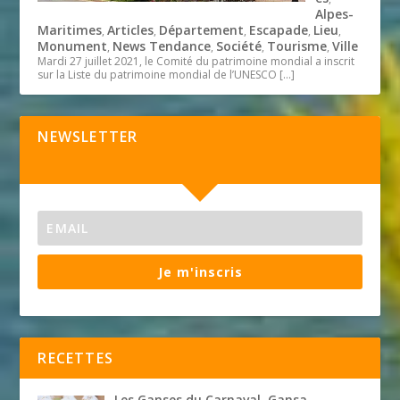
Alpes-
Maritimes
Articles
Département
Escapade
Lieu
,
,
,
,
,
Monument
News Tendance
Société
Tourisme
Ville
,
,
,
,
Mardi 27 juillet 2021, le Comité du patrimoine mondial a inscrit
sur la Liste du patrimoine mondial de l’UNESCO
[…]
NEWSLETTER
Je m'inscris
RECETTES
Les Ganses du Carnaval. Gansa