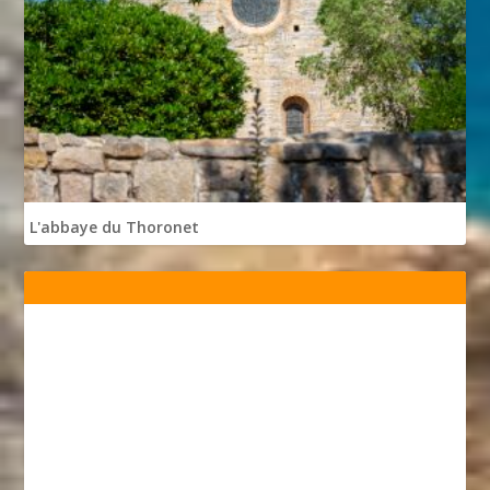
L'abbaye du Thoronet