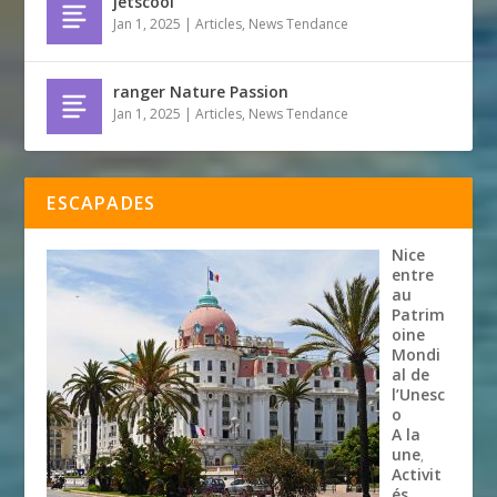
jetscool
Jan 1, 2025
|
Articles
,
News Tendance
ranger Nature Passion
Jan 1, 2025
|
Articles
,
News Tendance
ESCAPADES
Nice
entre
au
Patrim
oine
Mondi
al de
l’Unesc
o
A la
une
,
Activit
és
,