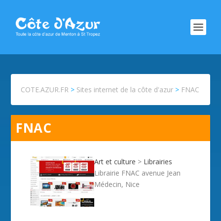
COTE.AZUR.FR
>
Sites internet de la côte d'azur
>
FNAC
FNAC
Art et culture
>
Librairies
Librairie FNAC avenue Jean
Médecin, Nice