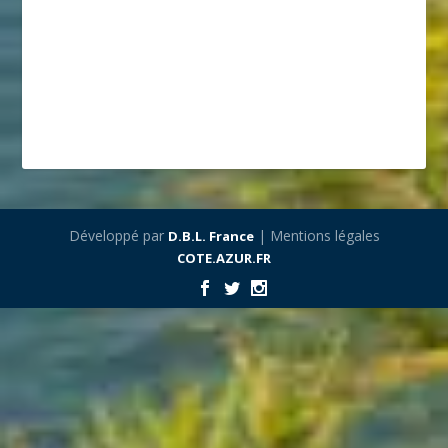
Développé par
| Mentions légales
D.B.L. France
COTE.AZUR.FR