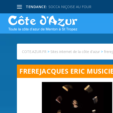
TENDANCE:
SOCCA NIÇOISE AU FOUR
COTE.AZUR.FR
>
Sites internet de la côte d'azur
>
frere
FREREJACQUES ERIC MUSIC