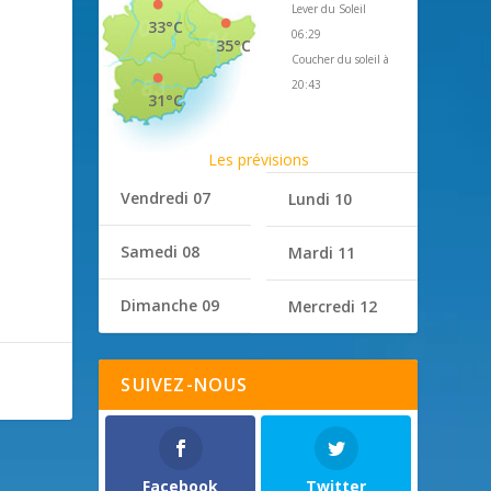
Lever du Soleil
33°C
06:29
35°C
Coucher du soleil à
20:43
31°C
Les prévisions
Vendredi 07
Lundi 10
Samedi 08
Mardi 11
Dimanche 09
Mercredi 12
SUIVEZ-NOUS
Facebook
Twitter