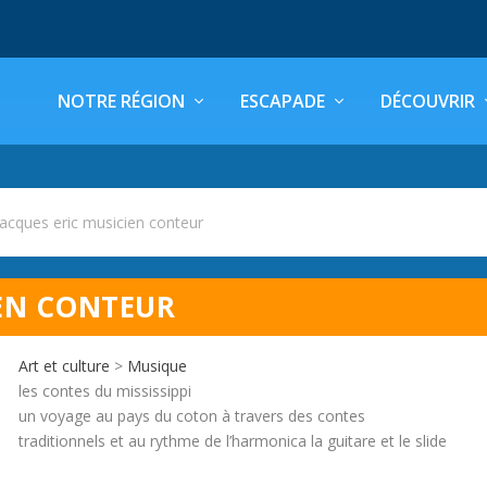
NOTRE RÉGION
ESCAPADE
DÉCOUVRIR
jacques eric musicien conteur
IEN CONTEUR
Art et culture
>
Musique
les contes du mississippi
un voyage au pays du coton à travers des contes
traditionnels et au rythme de l’harmonica la guitare et le slide