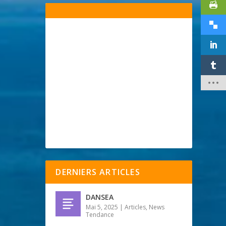
DERNIERS ARTICLES
DANSEA
Mai 5, 2025
|
Articles
,
News
Tendance