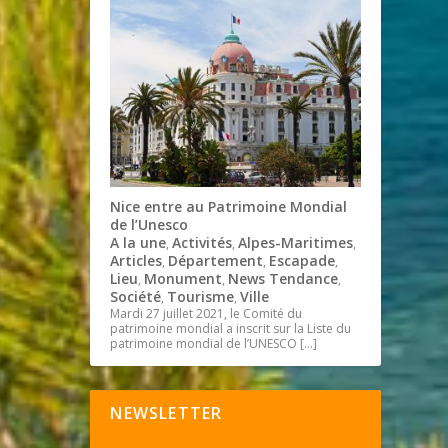
Nice entre au Patrimoine Mondial
de l’Unesco
A la une
Activités
Alpes-Maritimes
,
,
,
Articles
Département
Escapade
,
,
,
Lieu
Monument
News Tendance
,
,
,
Société
Tourisme
Ville
,
,
Mardi 27 juillet 2021, le Comité du
patrimoine mondial a inscrit sur la Liste du
patrimoine mondial de l’UNESCO
[…]
NEWSLETTER