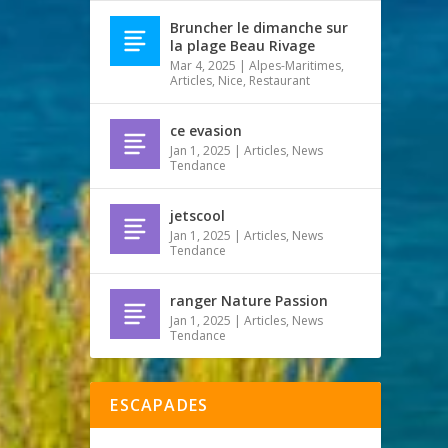
Bruncher le dimanche sur
la plage Beau Rivage
Mar 4, 2025
|
Alpes-Maritimes
,
Articles
,
Nice
,
Restaurant
ce evasion
Jan 1, 2025
|
Articles
,
News
Tendance
jetscool
Jan 1, 2025
|
Articles
,
News
Tendance
ranger Nature Passion
Jan 1, 2025
|
Articles
,
News
Tendance
ESCAPADES