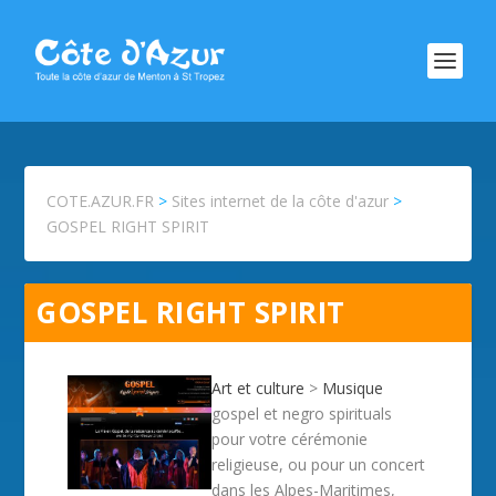
COTE.AZUR.FR
>
Sites internet de la côte d'azur
>
GOSPEL RIGHT SPIRIT
GOSPEL RIGHT SPIRIT
Art et culture
>
Musique
gospel et negro spirituals
pour votre cérémonie
religieuse, ou pour un concert
dans les Alpes-Maritimes,