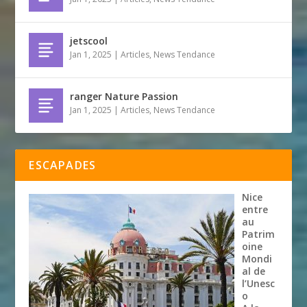
jetscool
Jan 1, 2025
|
Articles
,
News Tendance
ranger Nature Passion
Jan 1, 2025
|
Articles
,
News Tendance
ESCAPADES
Nice
entre
au
Patrim
oine
Mondi
al de
l’Unesc
o