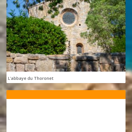
L'abbaye du Thoronet