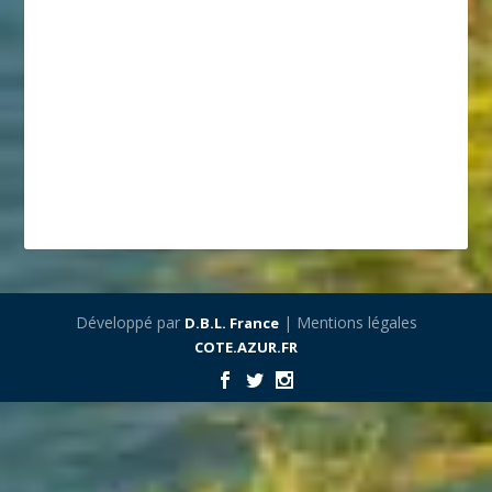
Développé par
| Mentions légales
D.B.L. France
COTE.AZUR.FR