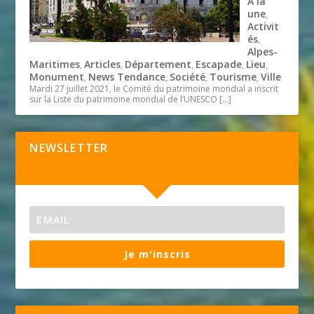
A la
une
,
Activit
és
,
Alpes-
Maritimes
Articles
Département
Escapade
Lieu
,
,
,
,
,
Monument
News Tendance
Société
Tourisme
Ville
,
,
,
,
Mardi 27 juillet 2021, le Comité du patrimoine mondial a inscrit
sur la Liste du patrimoine mondial de l’UNESCO
[…]
NEWSLETTER
Je m'inscris