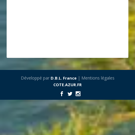
Développé par
| Mentions légales
D.B.L. France
COTE.AZUR.FR