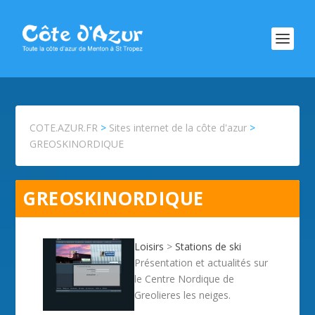
COTE.AZUR.FR
>
Sites internet de la côte d'azur
>
GREOSKINORDIQUE
GREOSKINORDIQUE
Loisirs
>
Stations de ski
Présentation et actualités sur
le Centre Nordique de
Greolieres les neiges.