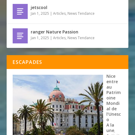
jetscool
Jan 1, 2025
|
Articles
,
News Tendance
ranger Nature Passion
Jan 1, 2025
|
Articles
,
News Tendance
ESCAPADES
Nice
entre
au
Patrim
oine
Mondi
al de
l’Unesc
o
A la
une
,