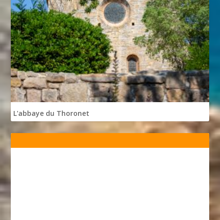
L'abbaye du Thoronet