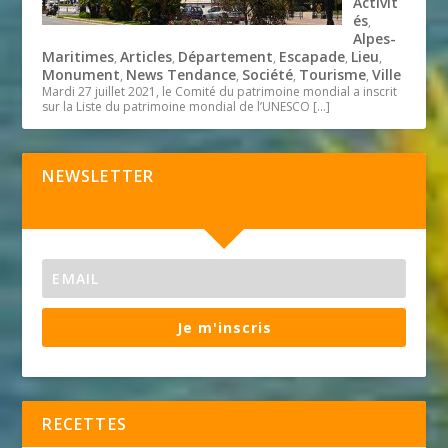
Activit
és
,
Alpes-
Maritimes
Articles
Département
Escapade
Lieu
,
,
,
,
,
Monument
News Tendance
Société
Tourisme
Ville
,
,
,
,
Mardi 27 juillet 2021, le Comité du patrimoine mondial a inscrit
sur la Liste du patrimoine mondial de l’UNESCO
[…]
NEWSLETTER
Je m'inscris
RECETTES