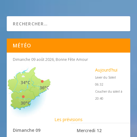
NCATV
MÉTÉO
Dimanche 09 août 2026, Bonne Fête Amour
Aujourd'hui
Lever du Soleil
34°C
06:32
36°C
Coucher du soleil à
20:40
30°C
Les prévisions
Dimanche 09
Mercredi 12