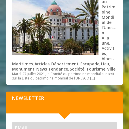
au
Patrim
oine
Mondi
al de
l’Unesc
o
A la
une
,
Activit
és
,
Alpes-
Maritimes
Articles
Département
Escapade
Lieu
,
,
,
,
,
Monument
News Tendance
Société
Tourisme
Ville
,
,
,
,
Mardi 27 juillet 2021, le Comité du patrimoine mondial a inscrit
sur la Liste du patrimoine mondial de l’UNESCO
[…]
NEWSLETTER