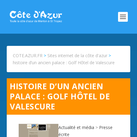
COTE.AZUR.FR
>
Sites internet de la côte d'azur
>
histoire d’un ancien palace : Golf Hôtel de Valescure
HISTOIRE D’UN ANCIEN
PALACE : GOLF HÔTEL DE
VALESCURE
Actualité et média
>
Presse
écrite