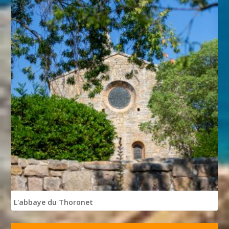
L'abbaye du Thoronet