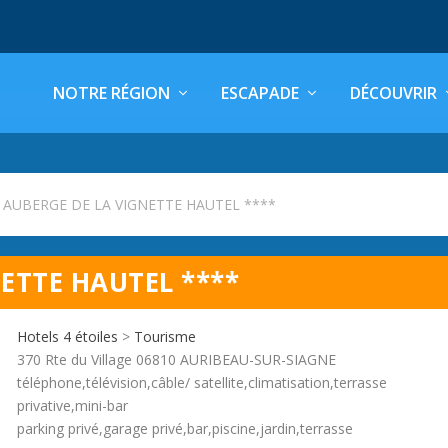
NOTRE RÉGION
ESCAPADE
DÉCOUVRIR
l AUBERGE DE LA VIGNETTE HAUTEL ****
ETTE HAUTEL ****
Hotels 4 étoiles
>
Tourisme
370 Rte du Village 06810 AURIBEAU-SUR-SIAGNE
téléphone,télévision,câble/ satellite,climatisation,terrasse
privative,mini-bar
parking privé,garage privé,bar,piscine,jardin,terrasse