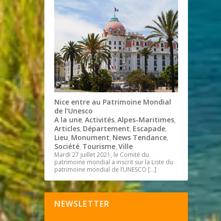
Nice entre au Patrimoine Mondial
de l’Unesco
A la une
Activités
Alpes-Maritimes
,
,
,
Articles
Département
Escapade
,
,
,
Lieu
Monument
News Tendance
,
,
,
Société
Tourisme
Ville
,
,
Mardi 27 juillet 2021, le Comité du
patrimoine mondial a inscrit sur la Liste du
patrimoine mondial de l’UNESCO
[…]
NEWSLETTER