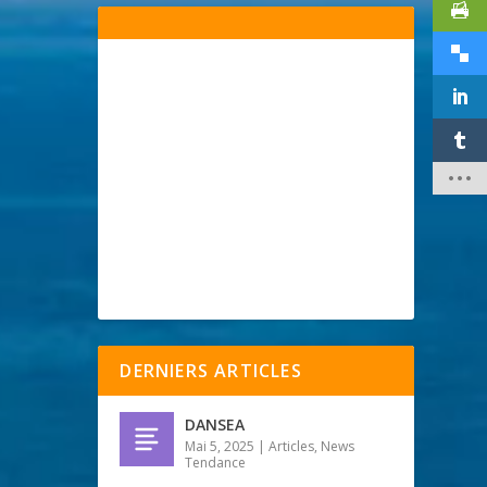
DERNIERS ARTICLES
DANSEA
Mai 5, 2025
|
Articles
,
News
Tendance