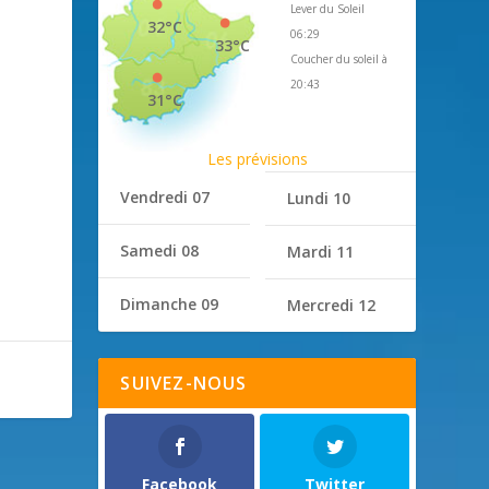
Lever du Soleil
32°C
06:29
33°C
Coucher du soleil à
20:43
31°C
Les prévisions
Vendredi 07
Lundi 10
Samedi 08
Mardi 11
Dimanche 09
Mercredi 12
SUIVEZ-NOUS
Facebook
Twitter