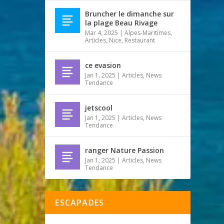
Bruncher le dimanche sur
la plage Beau Rivage
Mar 4, 2025
|
Alpes-Maritimes
,
Articles
,
Nice
,
Restaurant
ce evasion
Jan 1, 2025
|
Articles
,
News
Tendance
jetscool
Jan 1, 2025
|
Articles
,
News
Tendance
ranger Nature Passion
Jan 1, 2025
|
Articles
,
News
Tendance
ESCAPADES