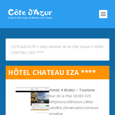
COTE.AZUR.FR
>
Sites internet de la côte d'azur
>
Hôtel
CHATEAU EZA ****
HÔTEL CHATEAU EZA ****
Hotels 4 étoiles
>
Tourisme
Rue de la Pise 06360 EZE
téléphone,télévision,câble/
satellite,climatisation,terrasse
privative