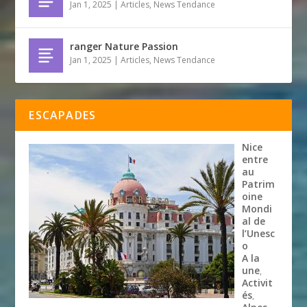
Jan 1, 2025
|
Articles
,
News Tendance
ranger Nature Passion
Jan 1, 2025
|
Articles
,
News Tendance
ESCAPADES
Nice
entre
au
Patrim
oine
Mondi
al de
l’Unesc
o
A la
une
,
Activit
és
,