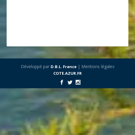
Développé par
| Mentions légales
D.B.L. France
COTE.AZUR.FR