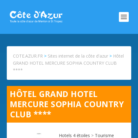
COTE.AZUR.FR
>
Sites internet de la côte d'azur
>
Hôtel
GRAND HOTEL MERCURE SOPHIA COUNTRY CLUB
****
HÔTEL GRAND HOTEL
MERCURE SOPHIA COUNTRY
CLUB ****
Hotels 4 étoiles
>
Tourisme