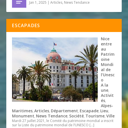
Jan 1, 2025
|
Articles
,
News Tendance
ESCAPADES
Nice
entre
au
Patrim
oine
Mondi
al de
l’Unesc
o
A la
une
,
Activit
és
,
Alpes-
Maritimes
Articles
Département
Escapade
Lieu
,
,
,
,
,
Monument
News Tendance
Société
Tourisme
Ville
,
,
,
,
Mardi 27 juillet 2021, le Comité du patrimoine mondial a inscrit
sur la Liste du patrimoine mondial de l’UNESCO
[…]