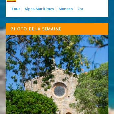
Tous
|
Alpes-Maritimes
|
Monaco
|
Var
PHOTO DE LA SEMAINE