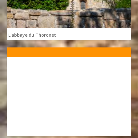
L'abbaye du Thoronet