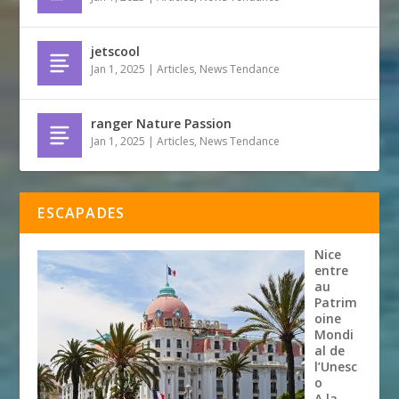
jetscool
Jan 1, 2025
|
Articles
,
News Tendance
ranger Nature Passion
Jan 1, 2025
|
Articles
,
News Tendance
ESCAPADES
Nice
entre
au
Patrim
oine
Mondi
al de
l’Unesc
o
A la