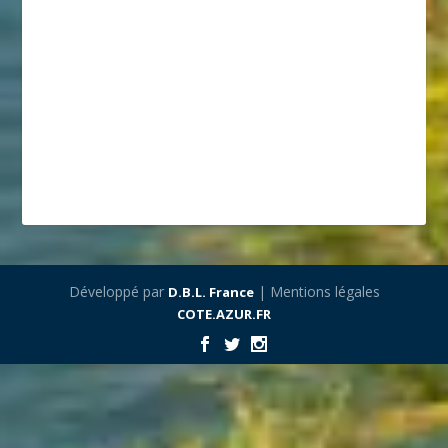
Développé par
| Mentions légales
D.B.L. France
COTE.AZUR.FR