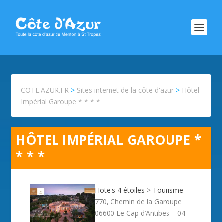
COTE.AZUR.FR
>
Sites internet de la côte d'azur
>
Hôtel
Impérial Garoupe * * * *
HÔTEL IMPÉRIAL GAROUPE *
* * *
Hotels 4 étoiles
>
Tourisme
770, Chemin de la Garoupe
06600 Le Cap d’Antibes – 04