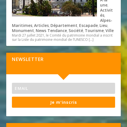
une
,
Activit
és
,
Alpes-
Maritimes
Articles
Département
Escapade
Lieu
,
,
,
,
,
Monument
News Tendance
Société
Tourisme
Ville
,
,
,
,
Mardi 27 juillet 2021, le Comité du patrimoine mondial a inscrit
sur la Liste du patrimoine mondial de l’UNESCO
[…]
NEWSLETTER
Je m'inscris