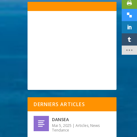
DERNIERS ARTICLES
DANSEA
Mai 5, 2025
|
Articles
,
News
Tendance