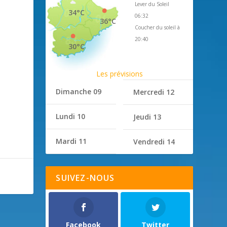
Lever du Soleil
34°C
06:32
36°C
Coucher du soleil à
20:40
30°C
Les prévisions
Dimanche 09
Mercredi 12
Lundi 10
Jeudi 13
Mardi 11
Vendredi 14
SUIVEZ-NOUS
Facebook
Twitter