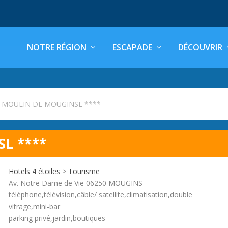
NOTRE RÉGION
ESCAPADE
DÉCOUVRIR
l MOULIN DE MOUGINSL ****
L ****
Hotels 4 étoiles
>
Tourisme
Av. Notre Dame de Vie 06250 MOUGINS
téléphone,télévision,câble/ satellite,climatisation,double
vitrage,mini-bar
parking privé,jardin,boutiques