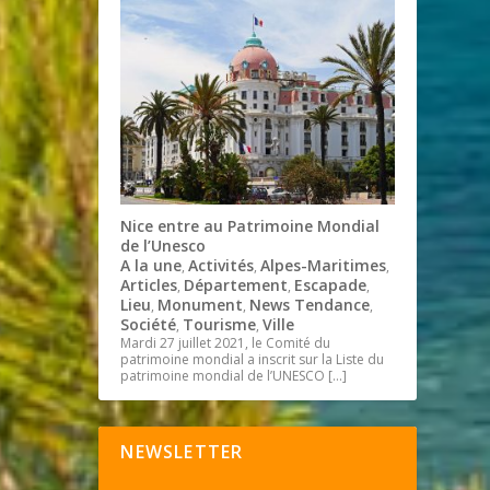
Nice entre au Patrimoine Mondial
de l’Unesco
A la une
Activités
Alpes-Maritimes
,
,
,
Articles
Département
Escapade
,
,
,
Lieu
Monument
News Tendance
,
,
,
Société
Tourisme
Ville
,
,
Mardi 27 juillet 2021, le Comité du
patrimoine mondial a inscrit sur la Liste du
patrimoine mondial de l’UNESCO
[…]
NEWSLETTER