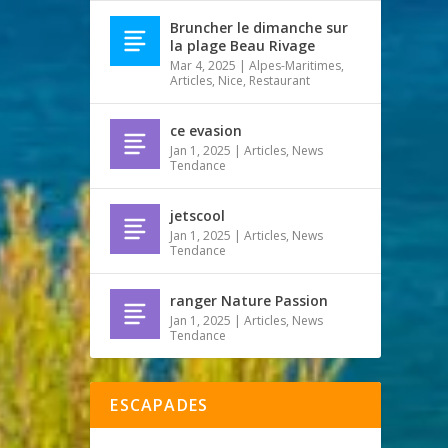
Bruncher le dimanche sur
la plage Beau Rivage
Mar 4, 2025
|
Alpes-Maritimes
,
Articles
,
Nice
,
Restaurant
ce evasion
Jan 1, 2025
|
Articles
,
News
Tendance
jetscool
Jan 1, 2025
|
Articles
,
News
Tendance
ranger Nature Passion
Jan 1, 2025
|
Articles
,
News
Tendance
ESCAPADES