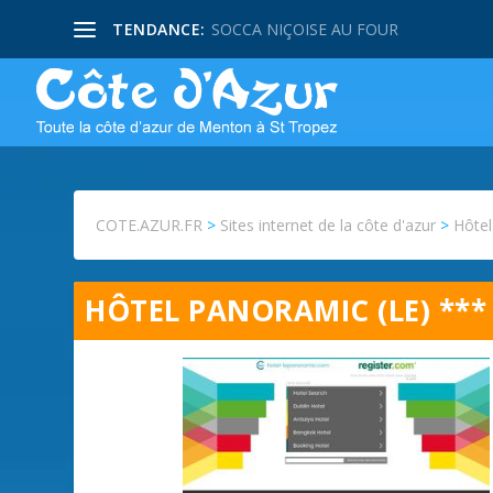
TENDANCE:
SOCCA NIÇOISE AU FOUR
COTE.AZUR.FR
>
Sites internet de la côte d'azur
>
Hôte
HÔTEL PANORAMIC (LE) ***