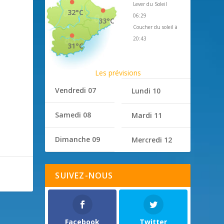
Lever du Soleil
32°C
06:29
33°C
Coucher du soleil à
20:43
31°C
Les prévisions
Vendredi 07
Lundi 10
Samedi 08
Mardi 11
Dimanche 09
Mercredi 12
SUIVEZ-NOUS
Facebook
Twitter