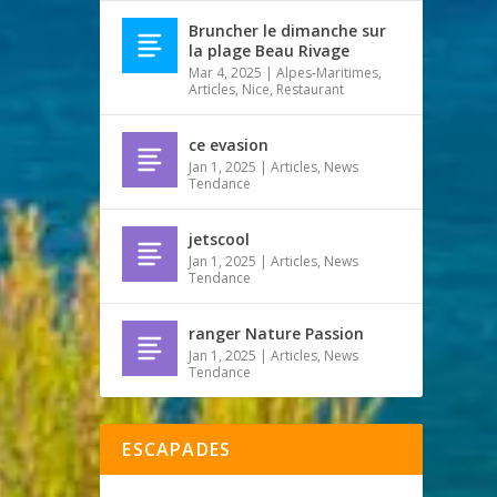
Bruncher le dimanche sur
la plage Beau Rivage
Mar 4, 2025
|
Alpes-Maritimes
,
Articles
,
Nice
,
Restaurant
ce evasion
Jan 1, 2025
|
Articles
,
News
Tendance
jetscool
Jan 1, 2025
|
Articles
,
News
Tendance
ranger Nature Passion
Jan 1, 2025
|
Articles
,
News
Tendance
ESCAPADES