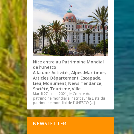
Nice entre au Patrimoine Mondial
de l’Unesco
A la une
Activités
Alpes-Maritimes
,
,
,
Articles
Département
Escapade
,
,
,
Lieu
Monument
News Tendance
,
,
,
Société
Tourisme
Ville
,
,
Mardi 27 juillet 2021, le Comité du
patrimoine mondial a inscrit sur la Liste du
patrimoine mondial de l’UNESCO
[…]
NEWSLETTER