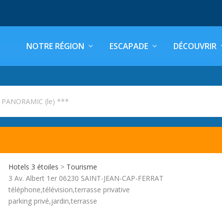
NOTRE RÉGION
ESCAPADE
DÉCOUVRIR
l PANORAMIC (le) ***
Hotels 3 étoiles
>
Tourisme
3 Av. Albert 1er 06230 SAINT-JEAN-CAP-FERRAT
téléphone,télévision,terrasse privative
parking privé,jardin,terrasse