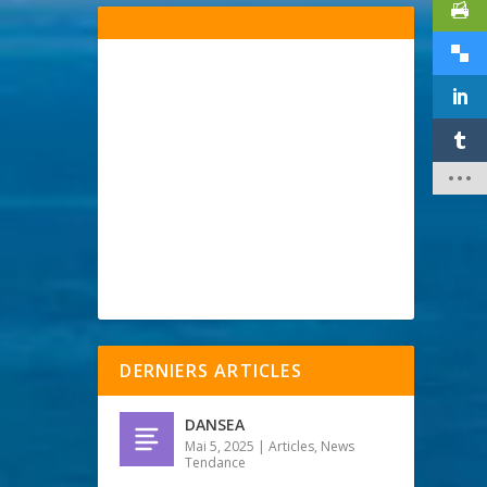
DERNIERS ARTICLES
DANSEA
Mai 5, 2025
|
Articles
,
News
Tendance