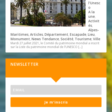
l’Unesc
o
A la
une
,
Activit
és
,
Alpes-
Maritimes
Articles
Département
Escapade
Lieu
,
,
,
,
,
Monument
News Tendance
Société
Tourisme
Ville
,
,
,
,
Mardi 27 juillet 2021, le Comité du patrimoine mondial a inscrit
sur la Liste du patrimoine mondial de l’UNESCO
[…]
NEWSLETTER
Je m'inscris