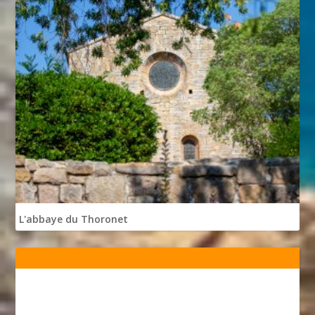
L'abbaye du Thoronet