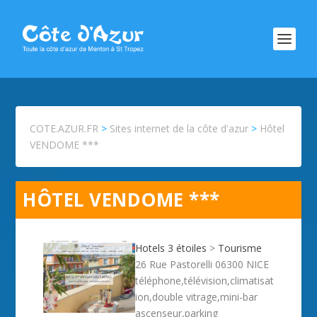
COTE.AZUR.FR
>
Sites internet de la côte d'azur
>
Hôtel
VENDOME ***
HÔTEL VENDOME ***
Hotels 3 étoiles
>
Tourisme
26 Rue Pastorelli 06300 NICE
téléphone,télévision,climatisat
ion,double vitrage,mini-bar
ascenseur,parking