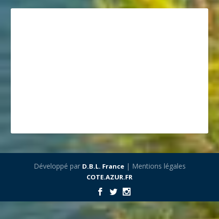
Développé par
| Mentions légales
D.B.L. France
COTE.AZUR.FR