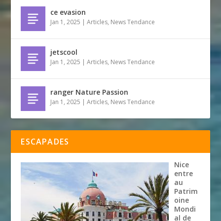
ce evasion
Jan 1, 2025
|
Articles
,
News Tendance
jetscool
Jan 1, 2025
|
Articles
,
News Tendance
ranger Nature Passion
Jan 1, 2025
|
Articles
,
News Tendance
ESCAPADES
Nice
entre
au
Patrim
oine
Mondi
al de